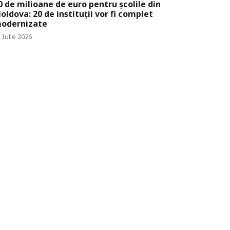
0 de milioane de euro pentru școlile din
oldova: 20 de instituții vor fi complet
odernizate
 Iulie 2026