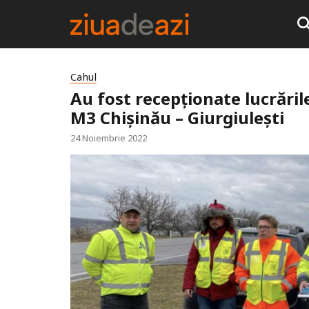
Cahul
Au fost recepționate lucrăril
M3 Chișinău – Giurgiulești
24 Noiembrie 2022