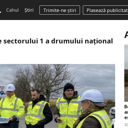
Cahul
Știri
Trimite-ne știri
Plasează publicita
e sectorului 1 a drumului național
B
a
e
30