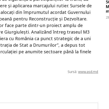
5
ere și aplicarea marcajului rutier. Sursele de
M
m
ni alocați din împrumutul acordat Guvernului
23
peană pentru Reconstrucție și Dezvoltare.
or face parte dintr-un proiect amplu de
e Giurgiulești. Analizând întreg traseul M3
tiera cu România ca punct strategic de a uni
strația de Stat a Drumurilor”, a depus tot
irculației pe anumite sectoare până la finele
Sursă:
www.asd.md