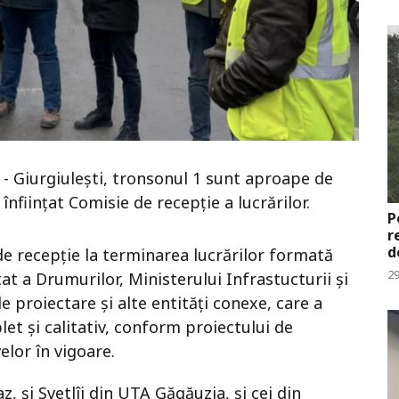
 - Giurgiulești, tronsonul 1 sunt aproape de
t înființat Comisie de recepție a lucrărilor.
P
r
d
 de recepție la terminarea lucrărilor formată
29
at a Drumurilor, Ministerului Infrastucturii și
 proiectare și alte entități conexe, care a
let și calitativ, conform proiectului de
elor în vigoare.
z, și Svetlîi din UTA Găgăuzia, și cei din