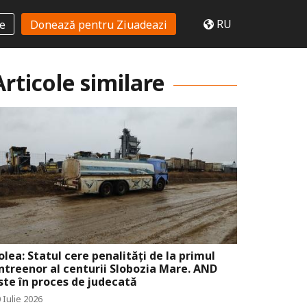
RU
te
Donează pentru Ziuadeazi
Articole similare
olea: Statul cere penalități de la primul
ntreenor al centurii Slobozia Mare. AND
ste în proces de judecată
 Iulie 2026