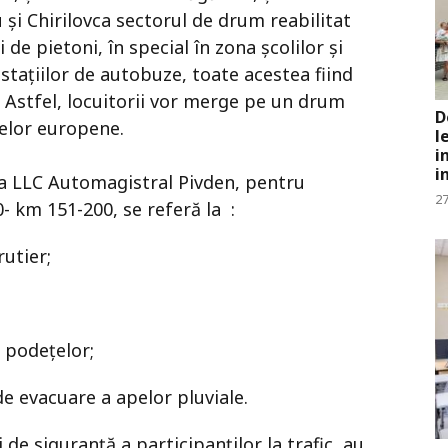
 și Chirilovca sectorul de drum reabilitat
de pietoni, în special în zona școlilor și
 stațiilor de autobuze, toate acestea fiind
Astfel, locuitorii vor merge pe un drum
D
elor europene.
l
i
i
ia LLC Automagistral Pivden, pentru
27
- km 151-200, se referă la :
rutier;
i podețelor;
de evacuare a apelor pluviale.
de siguranță a participanților la trafic, au