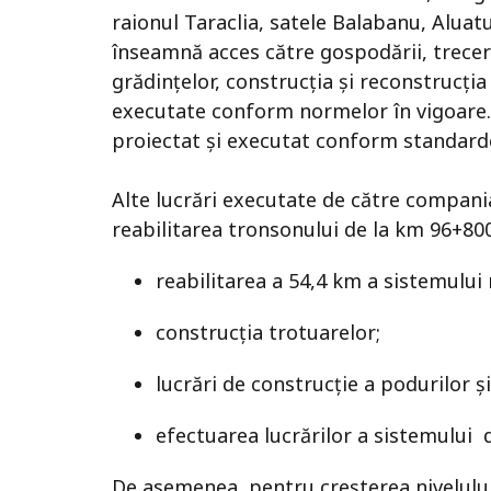
raionul Taraclia, satele Balabanu, Aluatu
înseamnă acces către gospodării, treceri 
grădințelor, construcția și reconstrucția
executate conform normelor în vigoare. 
proiectat și executat conform standard
Alte lucrări executate de către compan
reabilitarea tronsonului de la km 96+800
reabilitarea a 54,4 km a sistemului 
construcția trotuarelor;
lucrări de construcție a podurilor ș
efectuarea lucrărilor a sistemului 
De asemenea, pentru creșterea nivelului 