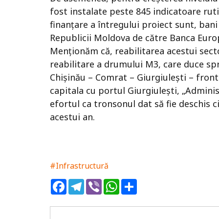
fost instalate peste 845 indicatoare ruti
finanțare a întregului proiect sunt, ba
Republicii Moldova de către Banca Euro
Menționăm că, reabilitarea acestui sect
reabilitare a drumului M3, care duce spr
Chișinău – Comrat – Giurgiulești – fron
capitala cu portul Giurgiulești, „Admini
efortul ca tronsonul dat să fie deschis c
acestui an.
#Infrastructură
Facebook
Telegram
Viber
WhatsApp
Share