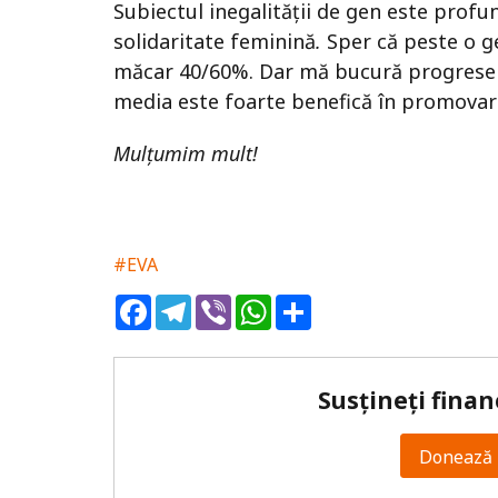
Subiectul inegalității de gen este profun
solidaritate feminină
.
Sper că peste o g
măcar 40/60%. Dar mă bucură progresele
media este foarte benefică în promovar
Mulțumim mult!
#EVA
Facebook
Telegram
Viber
WhatsApp
Share
Susțineți finan
Donează 