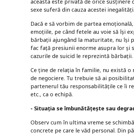
aceasta este privată de orice susținere 
sexe suferă din cauza acestei inegalități
Dacă e să vorbim de partea emoțională, la
emoțiile, pe când fetele au voie să își 
bărbații ajungând la maturitate, nu își 
fac față presiunii enorme asupra lor și 
cazurile de suicid le reprezintă bărbații
Ce ține de relația în familie, nu există o
de negociere. Tu trebuie să ai posibilitat
partenerul tău responsabilitățile ce îi re
etc., ca o echipă.
- Situația se îmbunătățește sau degra
Observ cum în ultima vreme se schimbă 
concrete pe care le văd personal. Din păc