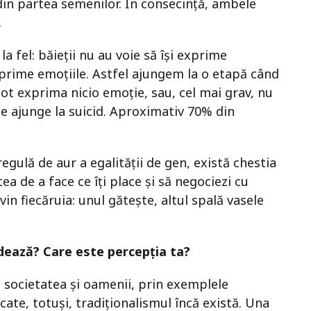
din partea semenilor. În consecință, ambele
.
 fel: băieții nu au voie să își exprime
exprime emoțiile. Astfel ajungem la o etapă când
pot exprima nicio emoție, sau, cel mai grav, nu
se ajunge la suicid. Aproximativ 70% din
.
 regulă de aur a egalității de gen, există chestia
ea de a face ce îți place și să negociezi cu
vin fiecăruia: unul gătește, altul spală vasele
dează? Care este percepția ta?
societatea și oamenii, prin exemplele
ate, totuși, tradiționalismul încă există. Una