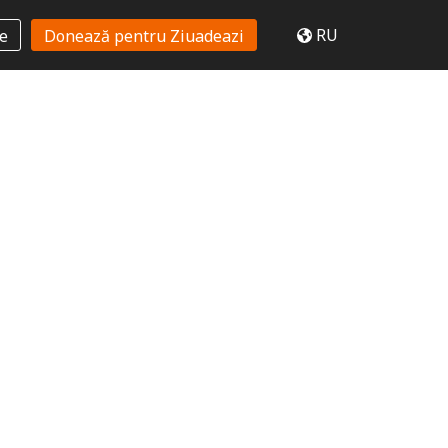
RU
te
Donează pentru Ziuadeazi