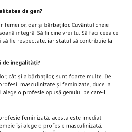
galitatea de gen?
 femeilor, dar și bărbaților. Cuvântul cheie
rsoană integră. Să fii cine vrei tu. Să faci ceea ce
ci să fie respectate, iar statul să contribuie la
 de inegalități?
or, cât și a bărbaților, sunt foarte multe. De
profesii masculinizate și feminizate, duce la
i alege o profesie opusă genului pe care-l
profesie feminizată, acesta este imediat
femeie își alege o profesie masculinizată,