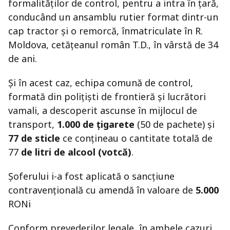
formalităților de control, pentru a intra în țară,
conducând un ansamblu rutier format dintr-un
cap tractor și o remorcă, înmatriculate în R.
Moldova, cetățeanul român T.D., în vârstă de 34
de ani.
Și în acest caz, echipa comună de control,
formată din polițiști de frontieră și lucrători
vamali, a descoperit ascunse în mijlocul de
transport,
1.000 de țigarete
(50 de pachete) și
77 de sticle
ce conțineau o cantitate totală de
77
de litri de alcool (votcă)
.
Șoferului i-a fost aplicată o sancțiune
contravențională cu amendă în valoare de
5.000
RONi
Conform prevederilor legale, în ambele cazuri,