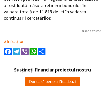
a fost luată măsura reținerii bunurilor în
valoare totală de
11.813
de lei în vederea
continuării cercetărilor.
ziuadeazi.md
#Infracțiuni
Facebook
Telegram
Viber
WhatsApp
Share
Susțineți financiar proiectul nostru
Donează pentru Ziuadeazi