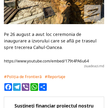
Pe 26 august a avut loc ceremonia de
inaugurare a izvorului care se află pe traseul
spre trecerea Cahul-Oancea.
https://www.youtube.com/embed/179t4PA6u64
ziuadeazi.md
#Poliția de Frontieră
#Reportaje
Facebook
Telegram
Viber
WhatsApp
Share
Susțineți financiar proiectul nostru