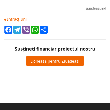
ziuadeazi.md
#Infracțiuni
Facebook
Telegram
Viber
WhatsApp
Share
Susțineți financiar proiectul nostru
Donează pentru Ziuadeazi