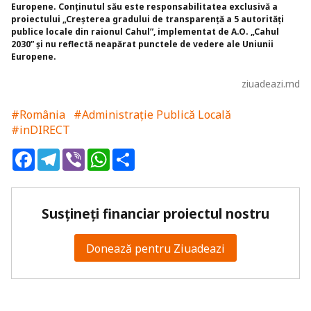
Europene. Conținutul său este responsabilitatea exclusivă a
proiectului „Creșterea gradului de transparență a 5 autorități
publice locale din raionul Cahul”, implementat de A.O. „Cahul
2030” și nu reflectă neapărat punctele de vedere ale Uniunii
Europene.
ziuadeazi.md
#România
#Administrație Publică Locală
#inDIRECT
Facebook
Telegram
Viber
WhatsApp
Share
Susțineți financiar proiectul nostru
Donează pentru Ziuadeazi