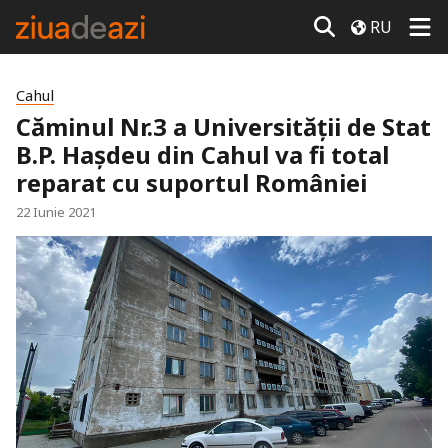
RU
Cahul
Căminul Nr.3 a Universității de Stat
B.P. Hașdeu din Cahul va fi total
reparat cu suportul României
22 Iunie 2021