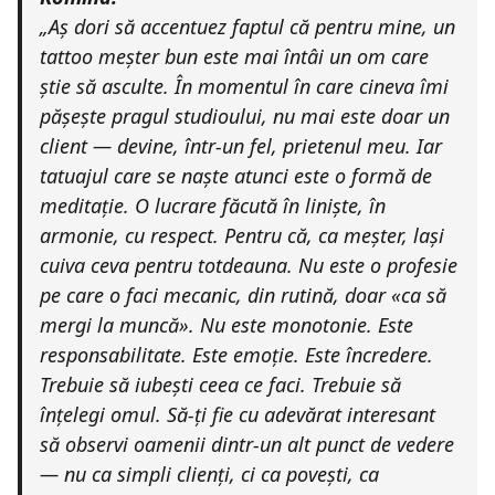
„Aș dori să accentuez faptul că pentru mine, un
tattoo meșter bun este mai întâi un om care
știe să asculte. În momentul în care cineva îmi
pășește pragul studioului, nu mai este doar un
client — devine, într-un fel, prietenul meu. Iar
tatuajul care se naște atunci este o formă de
meditație. O lucrare făcută în liniște, în
armonie, cu respect. Pentru că, ca meșter, lași
cuiva ceva pentru totdeauna. Nu este o profesie
pe care o faci mecanic, din rutină, doar «ca să
mergi la muncă». Nu este monotonie. Este
responsabilitate. Este emoție. Este încredere.
Trebuie să iubești ceea ce faci. Trebuie să
înțelegi omul. Să-ți fie cu adevărat interesant
să observi oamenii dintr-un alt punct de vedere
— nu ca simpli clienți, ci ca povești, ca