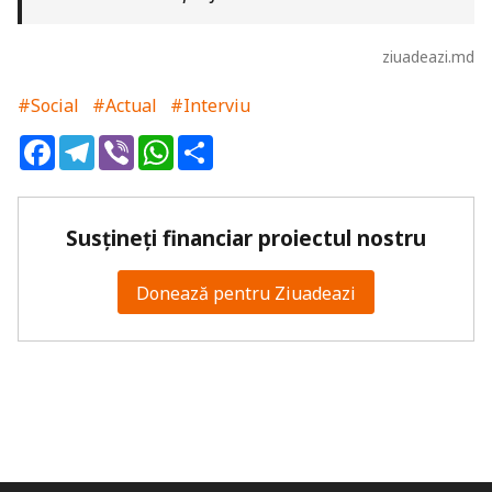
ziuadeazi.md
#Social
#Actual
#Interviu
Facebook
Telegram
Viber
WhatsApp
Share
Susțineți financiar proiectul nostru
Donează pentru Ziuadeazi