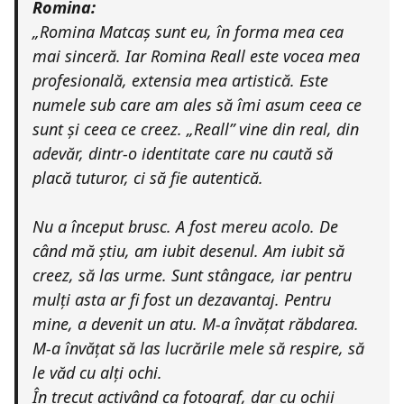
Romina:
„Romina Matcaș sunt eu, în forma mea cea
mai sinceră. Iar Romina Reall este vocea mea
profesională, extensia mea artistică. Este
numele sub care am ales să îmi asum ceea ce
sunt și ceea ce creez. „Reall” vine din real, din
adevăr, dintr-o identitate care nu caută să
placă tuturor, ci să fie autentică.
Nu a început brusc. A fost mereu acolo. De
când mă știu, am iubit desenul. Am iubit să
creez, să las urme. Sunt stângace, iar pentru
mulți asta ar fi fost un dezavantaj. Pentru
mine, a devenit un atu. M-a învățat răbdarea.
M-a învățat să las lucrările mele să respire, să
le văd cu alți ochi.
În trecut activând ca fotograf, dar cu ochii