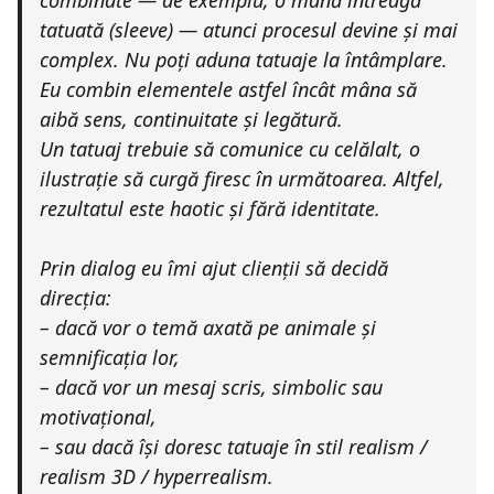
combinate — de exemplu, o mână întreagă
tatuată (sleeve) — atunci procesul devine și mai
complex. Nu poți aduna tatuaje la întâmplare.
Eu combin elementele astfel încât mâna să
aibă sens, continuitate și legătură.
Un tatuaj trebuie să comunice cu celălalt, o
ilustrație să curgă firesc în următoarea. Altfel,
rezultatul este haotic și fără identitate.
Prin dialog eu îmi ajut clienții să decidă
direcția:
– dacă vor o temă axată pe animale și
semnificația lor,
– dacă vor un mesaj scris, simbolic sau
motivațional,
– sau dacă își doresc tatuaje în stil realism /
realism 3D / hyperrealism.