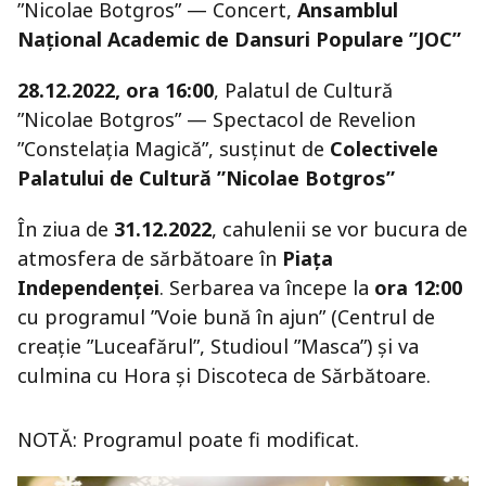
”Nicolae Botgros” — Concert,
Ansamblul
Național Academic de Dansuri Populare ”JOC”
28.12.2022, ora 16:00
, Palatul de Cultură
”Nicolae Botgros” — Spectacol de Revelion
”Constelația Magică”, susținut de
Colectivele
Palatului de Cultură ”Nicolae Botgros”
În ziua de
31.12.2022
, cahulenii se vor bucura de
atmosfera de sărbătoare în
Piața
Independenței
. Serbarea va începe la
ora 12:00
cu programul ”Voie bună în ajun” (Centrul de
creație ”Luceafărul”, Studioul ”Masca”) și va
culmina cu Hora și Discoteca de Sărbătoare.
NOTĂ: Programul poate fi modificat.