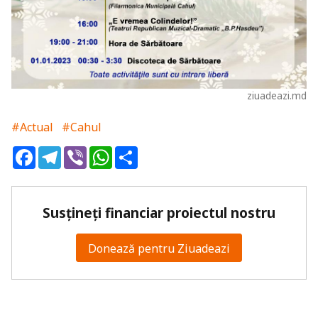
ziuadeazi.md
#Actual
#Cahul
Facebook
Telegram
Viber
WhatsApp
Share
Susțineți financiar proiectul nostru
Donează pentru Ziuadeazi