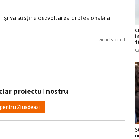
i și va susține dezvoltarea profesională a
C
i
ziuadeazi.md
1
0
ciar proiectul nostru
pentru Ziuadeazi
S
u