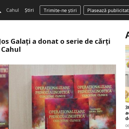
Cahul
Știri
Trimite-ne știri
Plasează publicita
os Galați a donat o serie de cărți
n Cahul
3
a
d
0