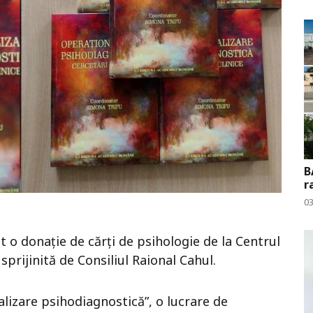
B
r
0
t o donație de cărți de psihologie de la Centrul
 sprijinită de Consiliul Raional Cahul.
lizare psihodiagnostică”, o lucrare de