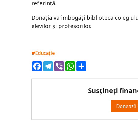
referință.
Donația va îmbogăți biblioteca colegiulu
elevilor și profesorilor.
#Educație
Facebook
Telegram
Viber
WhatsApp
Share
Susțineți finan
Donează 