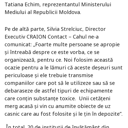
Tatiana Echim, reprezentantul Ministerului
Mediului al Republicii Moldova.
Pe de altă parte, Silvia Strelciuc, Director
Executiv CRAION Contact – Cahul ne-a
comunicat: „Foarte multe persoane se apropie
şi întreabă despre ce este vorba, ce se
organizează, pentru ce. Noi folosim această
ocazie pentru a le lămuri că aceste deşeuri sunt
periculoase şi ele trebuie transmise
companiilor care pot să le utilizeze sau să se
debaraseze de astfel tipuri de echipamente
care conţin substanţe toxice. Unii cetăţeni
merg acasă şi vin cu anumite obiecte de uz
casnic care au fost folosite şi le ţin în depozite”.
În total, 20 de instituții de învățământ din