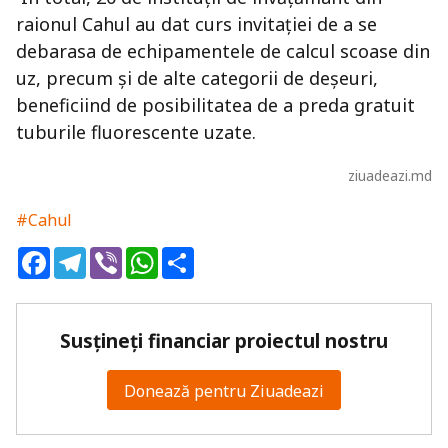
raionul Cahul au dat curs invitației de a se
debarasa de echipamentele de calcul scoase din
uz, precum și de alte categorii de deșeuri,
beneficiind de posibilitatea de a preda gratuit
tuburile fluorescente uzate.
ziuadeazi.md
#Cahul
Facebook
Telegram
Viber
WhatsApp
Share
Susțineți financiar proiectul nostru
Donează pentru Ziuadeazi