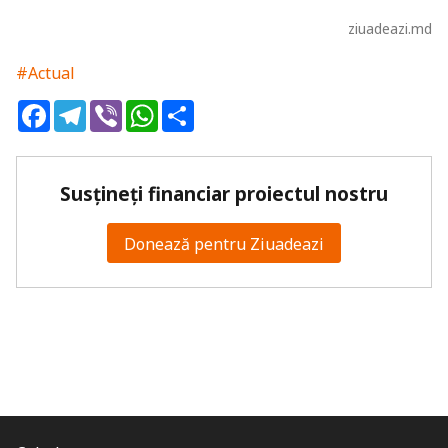
ziuadeazi.md
#Actual
Facebook
Telegram
Viber
WhatsApp
Share
Susțineți financiar proiectul nostru
Donează pentru Ziuadeazi