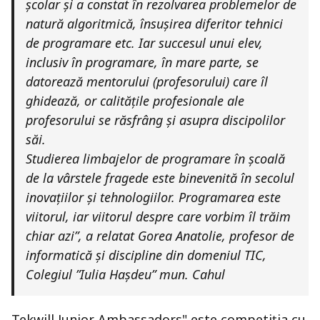
școlar și a constat în rezolvarea problemelor de
natură algoritmică, însușirea diferitor tehnici
de programare etc. Iar succesul unui elev,
inclusiv în programare, în mare parte, se
datorează mentorului (profesorului) care îl
ghidează, or calitățile profesionale ale
profesorului se răsfrâng și asupra discipolilor
săi.
Studierea limbajelor de programare în școală
de la vârstele fragede este binevenită în secolul
inovațiilor și tehnologiilor. Programarea este
viitorul, iar viitorul despre care vorbim îl trăim
chiar azi”, a relatat Gorea Anatolie, profesor de
informatică și discipline din domeniul TIC,
Colegiul ”Iulia Hașdeu” mun. Cahul
Tekwill Junior Ambassadors" este competiția cu