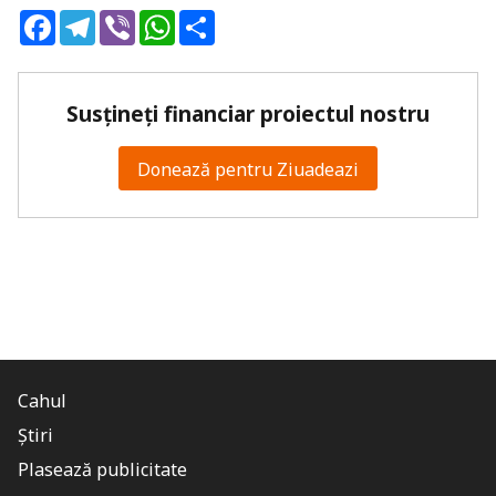
Facebook
Telegram
Viber
WhatsApp
Share
Susțineți financiar proiectul nostru
Donează pentru Ziuadeazi
Cahul
Știri
Plasează publicitate