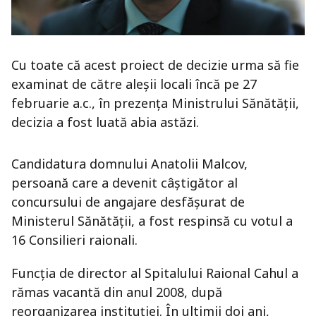
Cu toate că acest proiect de decizie urma să fie
examinat de către aleşii locali încă pe 27
februarie a.c., în prezenţa Ministrului Sănătăţii,
decizia a fost luată abia astăzi.
Candidatura domnului Anatolii Malcov,
persoană care a devenit câştigător al
concursului de angajare desfăşurat de
Ministerul Sănătăţii, a fost respinsă cu votul a
16 Consilieri raionali.
Funcţia de director al Spitalului Raional Cahul a
rămas vacantă din anul 2008, după
reorganizarea instituţiei. În ultimii doi ani,