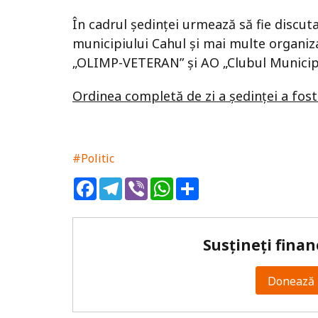
În cadrul ședinței urmează să fie discut
municipiului Cahul și mai multe organiza
„OLIMP-VETERAN” și AO „Clubul Municipa
Ordinea completă de zi a ședinței a fost
#Politic
Facebook
Telegram
Viber
WhatsApp
Share
Susțineți finan
Donează 