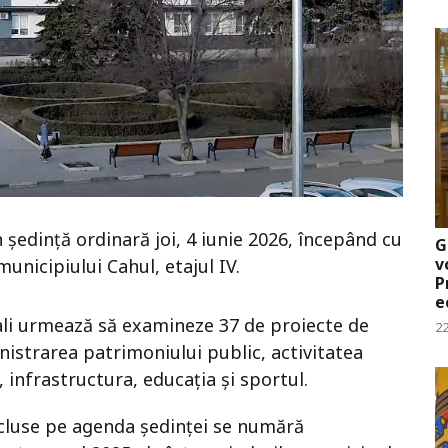
n ședință ordinară joi, 4 iunie 2026, începând cu
G
v
municipiului Cahul, etajul IV.
P
e
ipali urmează să examineze 37 de proiecte de
22
istrarea patrimoniului public, activitatea
 infrastructura, educația și sportul.
ncluse pe agenda ședinței se numără