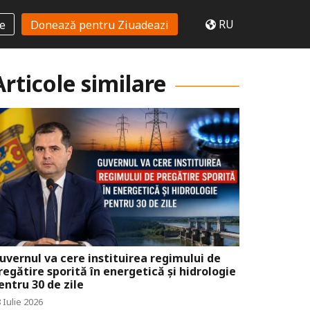
RU
te
Donează pentru Ziuadeazi
Articole similare
uvernul va cere instituirea regimului de
regătire sporită în energetică și hidrologie
entru 30 de zile
 Iulie 2026