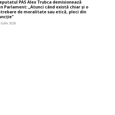
eputatul PAS Alex Trubca demisionează
in Parlament: „Atunci când există chiar și o
ntrebare de moralitate sau etică, pleci din
uncție”
 Iulie 2026