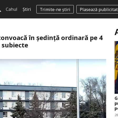
Cahul
Știri
Trimite-ne știri
Plasează publicita
convoacă în ședință ordinară pe 4
e subiecte
G
p
p
28