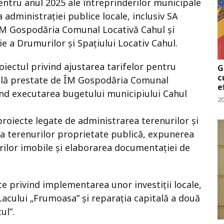
entru anul 2025 ale întreprinderilor municipale
 administrației publice locale, inclusiv SA
 ÎM Gospodăria Comunal Locativă Cahul și
e a Drumurilor și Spațiului Locativ Cahul.
iectul privind ajustarea tarifelor pentru
G
c
nală prestate de ÎM Gospodăria Comunal
e
ind executarea bugetului municipiului Cahul
20
proiecte legate de administrarea terenurilor și
ea terenurilor proprietate publică, expunerea
urilor imobile și elaborarea documentației de
cte privind implementarea unor investiții locale,
Lacului „Frumoasa” și reparația capitală a două
ul”.