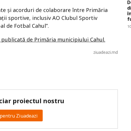
D
d
ate și acorduri de colaborare între Primăria
î
ții sportive, inclusiv AO Clubul Sportiv
f
l de Fotbal Cahul”.
10
 publicată de Primăria municipiului Cahul.
ziuadeazi.md
ciar proiectul nostru
pentru Ziuadeazi