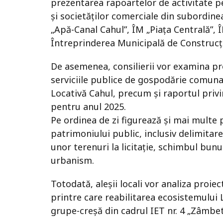
prezentarea rapoartelor de activitate p
și societăților comerciale din subordinea
„Apă-Canal Cahul”, ÎM „Piața Centrală”,
Întreprinderea Municipală de Construcți
De asemenea, consilierii vor examina pro
serviciile publice de gospodărie comu
Locativă Cahul, precum și raportul priv
pentru anul 2025.
Pe ordinea de zi figurează și mai multe 
patrimoniului public, inclusiv delimitar
unor terenuri la licitație, schimbul bun
urbanism.
Totodată, aleșii locali vor analiza proie
printre care reabilitarea ecosistemului 
grupe-creșă din cadrul IET nr. 4 „Zâmbet