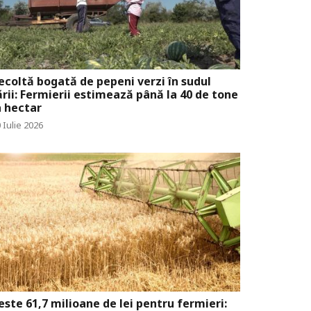
ecoltă bogată de pepeni verzi în sudul
ării: Fermierii estimează până la 40 de tone
a hectar
 Iulie 2026
este 61,7 milioane de lei pentru fermieri: