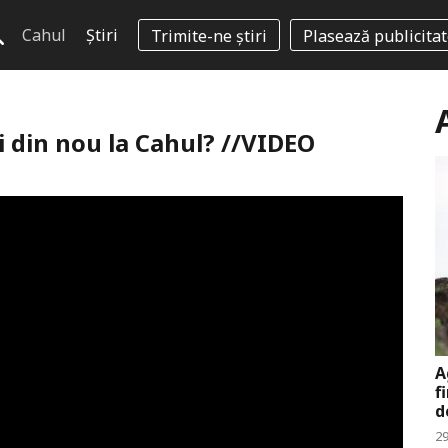
Cahul
Știri
Trimite-ne știri
Plasează publicita
i din nou la Cahul? //VIDEO
A
f
d
29