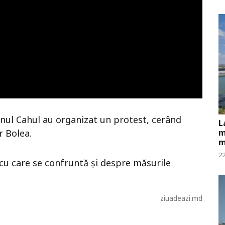
onul Cahul au organizat un protest, cerând
L
r Bolea.
m
m
22
 cu care se confruntă și despre măsurile
ziuadeazi.md