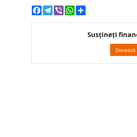
Facebook
Telegram
Viber
WhatsApp
Share
Susțineți finan
Donează 