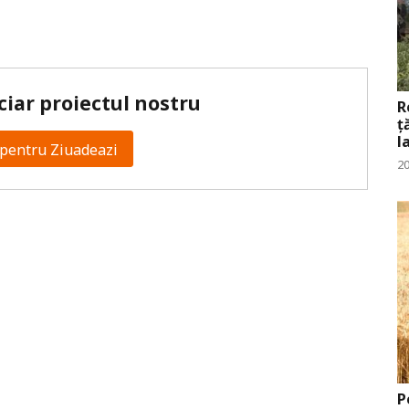
ciar proiectul nostru
R
ț
l
pentru Ziuadeazi
20
P