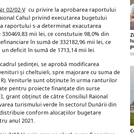
Nr. 02/02-V
cu privire la aprobarea raportului
 Raional Cahul privind executarea bugetului
ma raportului s-a determinat exacutarea
e 330469,83 mii lei, ce constutuie 98,0% din
Z
l
 nefinanciare în sumă de 332182,96 mii lei, ce
p
un deficit în sumă de 1713,14 mii lei.
03
 cadrul ședinței, se aprobă modificarea
venituri și cheltuieli, spre majorare cu suma de
UR). Veniturle sunt obținute în urma ranturilor
ate pentru proiecte finanțate din surse
I, grant obținut de către Consiliul Raional
area turismului verde în sectorul Dunării din
distribuie conform alocațiilor bugetare
tru anul 2021.
C