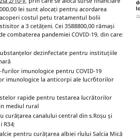
zia 2/10-V
, prin care se alocă surse financiare
d
l
 000,00 lei sunt alocați pentru acordarea
22
a acoperi costul petu tratamentul bolii
stisitor a 3 cetățeni. Cei 3588800,00 rămași
te de combaterea pandemiei COVID-19, din care:
substanțelor dezinfectate pentru instituțiile
mară
t-furilor imunologice pеntru COVID-19
or imunologice la anticorpi ale lucrбtorilor
telor rapide pentru testarea lucrătorilor
in mediul rurаl
u сurățаrеа canalului central din s.Roșu și
i R34;
alcie pentru сurățаrеа albiei rîului Salcia Mică