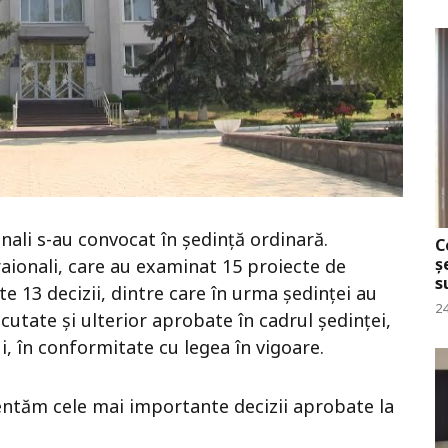
onali s-au convocat în ședință ordinară.
C
ș
 raionali, care au examinat 15 proiecte de
s
ate 13 decizii, dintre care în urma ședinței au
24
cutate și ulterior aprobate în cadrul ședinței,
i, în conformitate cu legea în vigoare.
entăm cele mai importante decizii aprobate la