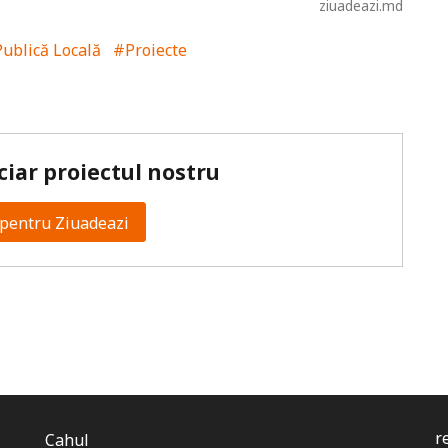
ziuadeazi.md
ublică Locală
#Proiecte
ciar proiectul nostru
pentru Ziuadeazi
r
Cahul