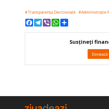
#Transparența Decizională
#Administrație P
Facebook
Telegram
Viber
WhatsApp
Share
Susțineți finan
Donează 