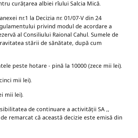
tru сurățаrеа albiei rîului Salcia Мiсă.
exei пr.1 la Decizia пr. 01/07-V din 24
еgulаmепtului privind modul de асоrdаrе а
еzеrvă al Consiliului Raional Cahul. Sumele de
ravitatea stării de sănătаtе, după сum
tele peste hоtаrе - pină la 10000 (zece mii lei).
inci mii lei).
 mii lei).
bilitatea de continuare a activității SA ,,
 de remarcat că această decizie este emisă din