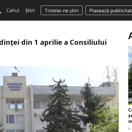
Cahul
Știri
Trimite-ne știri
Plasează publicita
inței din 1 aprilie a Consiliului
C
ș
o
o 