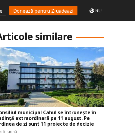
RU
te
Donează pentru Ziuadeazi
Articole similare
onsiliul municipal Cahul se întrunește în
edință extraordinară pe 11 august. Pe
rdinea de zi sunt 11 proiecte de decizie
zi în urmă