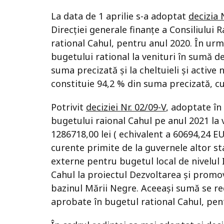
La data de 1 aprilie s-a adoptat
decizia 
Direcției generale finanțe a Consiliului
rational Cahul, pentru anul 2020. În ur
bugetului rational la venituri în sumă d
suma precizată și la cheltuieli și active
constituie 94,2 % din suma precizată, cu 
Potrivit
deciziei Nr. 02/09-V
, adoptate în
bugetului raional Cahul pe anul 2021 la 
1286718,00 lei ( echivalent a 60694,24 E
curente primite de la guvernele altor st
externe pentru bugetul local de nivelul I
Cahul la proiectul Dezvoltarea și promov
bazinul Mării Negre. Aceeași sumă se re
aprobate în bugetul rational Cahul, pen