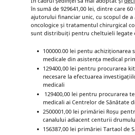
În cadrul ședinței sa mai adoptat și
deci
în sumă de 929641,00 lei, dintre care 60
ajutorului financiar unic, cu scopul de 
oncologice și tratamentul chirurgical co
sunt distribuiți pentru cheltuieli lega
100000.00 lei pentu achiziționarea 
medicale din asistența medical pri
129400,00 lei репtru рrосurаrеа ki
nесеsаrе la efectuarea investigațiil
medicali
129400,00 lei pentru рrосurаrеа tes
medicali ai Centrelor de Sănătate d
2500001,00 lei primăriei Rоșu репtr
canalului adiacent сепturii drumulu
156387,00 lei рrimăriеi Tartaol de S