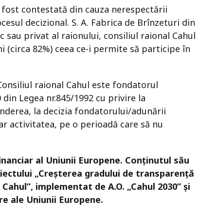
 fost contestată din cauza nerespectării
esul decizional. S. A. Fabrica de Brînzeturi din
sau privat al raionului, consiliul raional Cahul
i (circa 82%) ceea ce-i permite să participe în
 Consiliul raional Cahul este fondatorul
0 din Legea nr.845/1992 cu privire la
inderea, la decizia fondatorului/adunării
r activitatea, pe o perioadă care să nu
financiar al Uniunii Europene. Conținutul său
iectului „Creșterea gradului de transparență
ul Cahul”, implementat de A.O. „Cahul 2030” și
re ale Uniunii Europene.