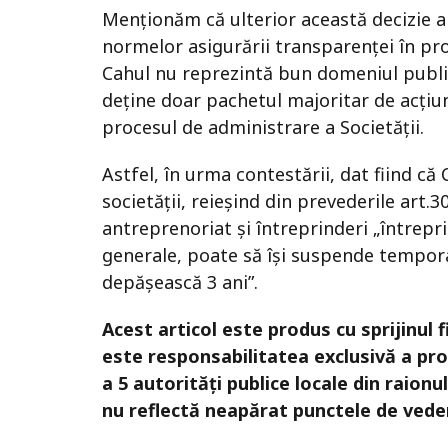
Menționăm că ulterior această decizie a
normelor asigurării transparenței în proc
Cahul nu reprezintă bun domeniul public 
deține doar pachetul majoritar de acțiun
procesul de administrare a Societății.
Astfel, în urma contestării, dat fiind că
societății, reieșind din prevederile art.3
antreprenoriat şi întreprinderi „întrepr
generale, poate să îşi suspende tempora
depăşească 3 ani”.
Acest articol este produs cu sprijinul 
este responsabilitatea exclusivă a pro
a 5 autorități publice locale din raion
nu reflectă neapărat punctele de vede