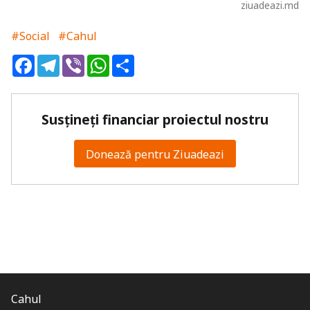
ziuadeazi.md
#Social
#Cahul
Facebook
Telegram
Viber
WhatsApp
Share
Susțineți financiar proiectul nostru
Donează pentru Ziuadeazi
Cahul