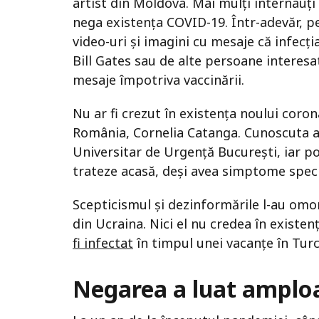
artist din Moldova. Mai mulți internauți 
nega existența COVID-19. Într-adevăr, p
video-uri și imagini cu mesaje că infecți
Bill Gates sau de alte persoane interes
mesaje împotriva vaccinării.
Nu ar fi crezut în existența noului coro
România, Cornelia Catanga. Cunoscuta art
Universitar de Urgență București, iar p
trateze acasă, deși avea simptome specif
Scepticismul și dezinformările l-au omor
din Ucraina. Nici el nu credea în existe
fi infectat
în timpul unei vacanțe în Turc
Negarea a luat amplo