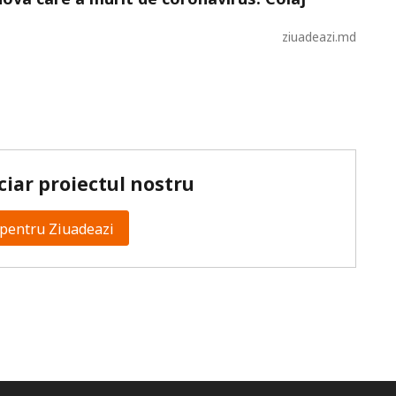
ziuadeazi.md
ciar proiectul nostru
pentru Ziuadeazi