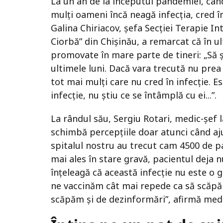
La un an de la începutul pandemiei, cân
mulți oameni încă neagă infecția, cred în
Galina Chiriacov, șefa Secției Terapie In
Ciorbă” din Chișinău, a remarcat că în u
promovate în mare parte de tineri: „Să ș
ultimele luni. Dacă vara trecută nu prea
tot mai mulți care nu cred în infecție. Es
infecție, nu știu ce se întâmplă cu ei...”.
La rândul său, Sergiu Rotari, medic-șef la 
schimbă percepțiile doar atunci când ajun
spitalul nostru au trecut cam 4500 de p
mai ales în stare gravă, pacientul deja 
înțeleagă că această infecție nu este o g
ne vaccinăm cât mai repede ca să scăpăm
scăpăm și de dezinformări”, afirmă medic