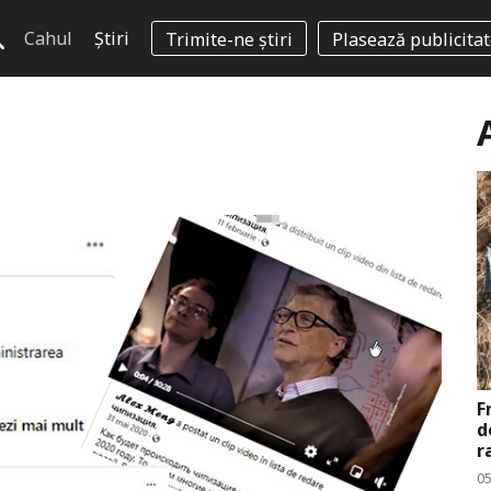
Cahul
Știri
Trimite-ne știri
Plasează publicita
F
d
r
0