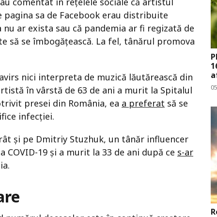
au comentat în rețelele sociale că artistul
e pagina sa de Facebook erau distribuite
a nu ar exista sau că pandemia ar fi regizată de
ate să se îmbogățească. La fel, tânărul promova
P
1
a
navirs nici interpreta de muzică lăutărească din
0
istă în vârstă de 63 de ani a murit la Spitalul
otrivit presei din România, ea
a preferat
să se
ice infecției.
ât și pe Dmitriy Stuzhuk, un tânăr influencer
nța COVID-19 și a murit la 33 de ani după ce
s-ar
ia.
are
R