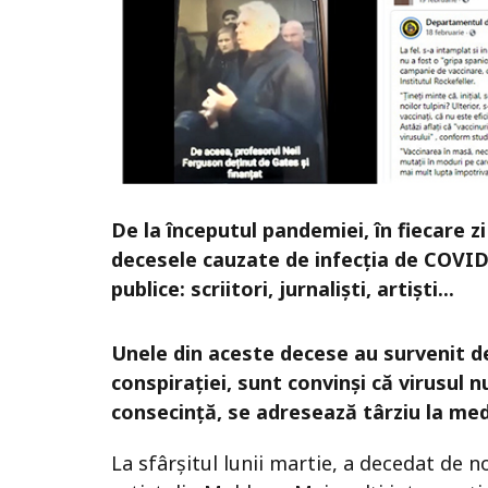
De la începutul pandemiei, în fiecare 
decesele cauzate de infecția de COVID
publice: scriitori, jurnaliști, artiști...
Unele din aceste decese au survenit de
conspirației, sunt convinși că virusul n
consecință, se adresează târziu la medi
La sfârșitul lunii martie, a decedat de 