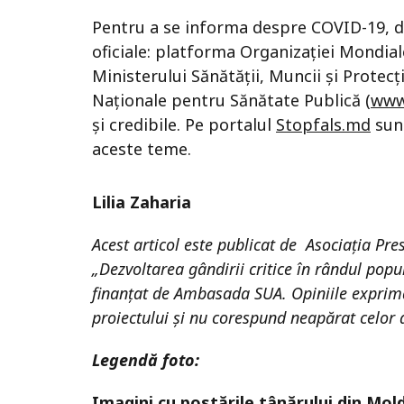
Pentru a se informa despre COVID-19, da
oficiale: platforma Organizației Mondiale
Ministerului Sănătății, Muncii și Protecți
Naționale pentru Sănătate Publică (
www
și credibile. Pe portalul
Stopfals.md
sunt
aceste teme.
Lilia Zaharia
Acest articol este publicat de Asociația Pre
„Dezvoltarea gândirii critice în rândul populaț
finanțat de Ambasada SUA. Opiniile exprimat
proiectului și nu corespund neapărat celor
Legendă foto:
Imagini cu postările tânărului din Mol