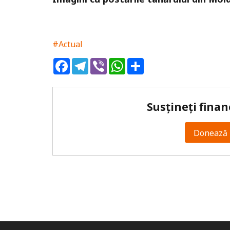
#Actual
Facebook
Telegram
Viber
WhatsApp
Share
Susțineți finan
Donează 