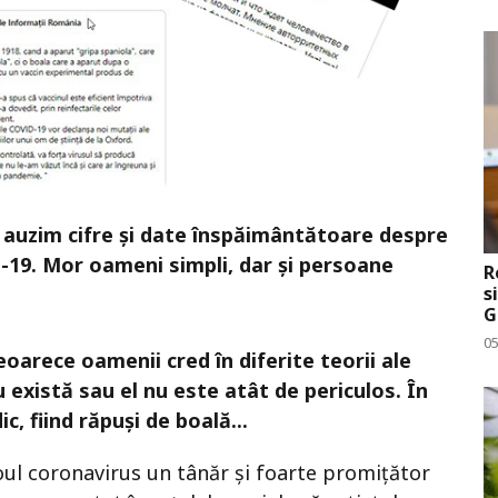
zi auzim cifre și date înspăimântătoare despre
-19. Mor oameni simpli, dar și persoane
R
s
G
0
oarece oamenii cred în diferite teorii ale
u există sau el nu este atât de periculos. În
c, fiind răpuși de boală...
noul coronavirus un tânăr și foarte promițător