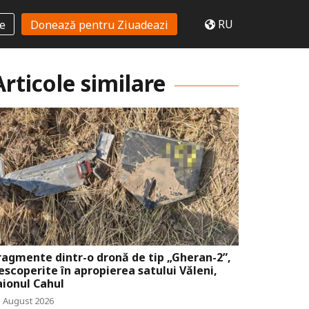
RU
te
Donează pentru Ziuadeazi
Articole similare
ragmente dintr-o dronă de tip „Gheran-2”,
escoperite în apropierea satului Văleni,
aionul Cahul
5 August 2026