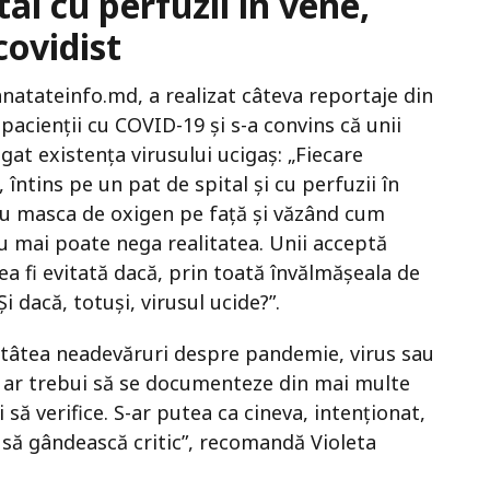
tal cu perfuzii în vene,
covidist
Sanatateinfo.md, a realizat câteva reportaje din
pacienții cu COVID-19 și s-a convins că unii
gat existența virusului ucigaș: „Fiecare
 întins pe un pat de spital și cu perfuzii în
 Cu masca de oxigen pe față și văzând cum
u mai poate nega realitatea. Unii acceptă
ea fi evitată dacă, prin toată învălmășeala de
Și dacă, totuși, virusul ucide?”.
atâtea neadevăruri despre pandemie, virus sau
ii ar trebui să se documenteze din mai multe
i să verifice. S-ar putea ca cineva, intenționat,
i să gândească critic”, recomandă Violeta