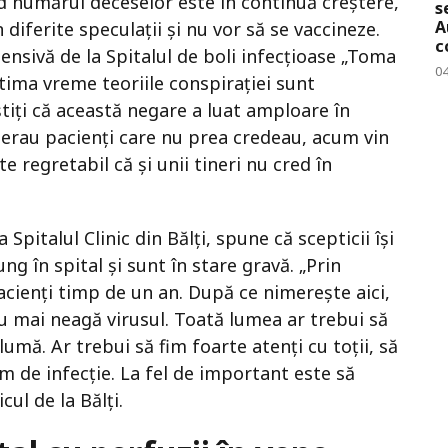
d numărul deceselor este în continuă creștere,
s
A
 diferite speculații și nu vor să se vaccineze.
c
tensivă de la Spitalul de boli infecțioase „Toma
0
ltima vreme teoriile conspirației sunt
tiți că această negare a luat amploare în
 erau pacienți care nu prea credeau, acum vin
te regretabil că și unii tineri nu cred în
Spitalul Clinic din Bălți, spune că scepticii își
g în spital și sunt în stare gravă. „Prin
acienți timp de un an. După ce nimerește aici,
nu mai neagă virusul. Toată lumea ar trebui să
lumă. Ar trebui să fim foarte atenți cu toții, să
 de infecție. La fel de important este să
ul de la Bălți.