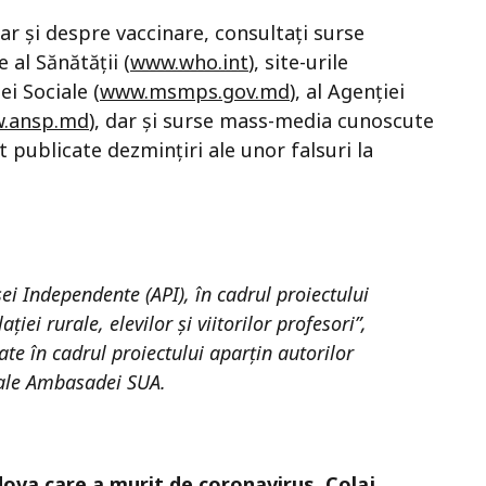
r și despre vaccinare, consultați surse
 al Sănătății (
www.who.int
), site-urile
ei Sociale (
www.msmps.gov.md
), al Agenției
.ansp.md
), dar și surse mass-media cunoscute
 publicate dezmințiri ale unor falsuri la
sei Independente (API), în cadrul proiectului
iei rurale, elevilor și viitorilor profesori”,
e în cadrul proiectului aparțin autorilor
 ale Ambasadei SUA.
dova care a murit de coronavirus. Colaj