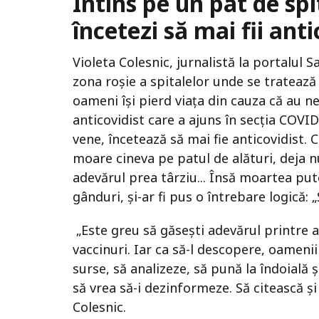
Întins pe un pat de spi
încetezi să mai fii anti
Violeta Colesnic, jurnalistă la portalul 
zona roșie a spitalelor unde se tratează 
oameni își pierd viața din cauza că au ne
anticovidist care a ajuns în secția COVID,
vene, încetează să mai fie anticovidist.
moare cineva pe patul de alături, deja n
adevărul prea târziu... Însă moartea put
gânduri, și-ar fi pus o întrebare logică: „
„Este greu să găsești adevărul printre 
vaccinuri. Iar ca să-l descopere, oamen
surse, să analizeze, să pună la îndoială ș
să vrea să-i dezinformeze. Să citească ș
Colesnic.