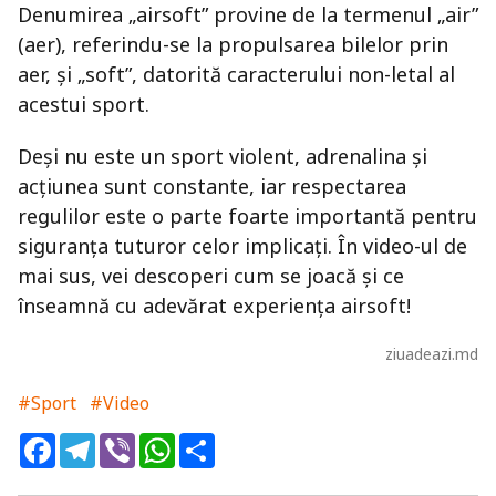
Denumirea „airsoft” provine de la termenul „air”
(aer), referindu-se la propulsarea bilelor prin
aer, și „soft”, datorită caracterului non-letal al
acestui sport.
Deși nu este un sport violent, adrenalina și
acțiunea sunt constante, iar respectarea
regulilor este o parte foarte importantă pentru
siguranța tuturor celor implicați. În video-ul de
mai sus, vei descoperi cum se joacă și ce
înseamnă cu adevărat experiența airsoft!
ziuadeazi.md
#Sport
#Video
Facebook
Telegram
Viber
WhatsApp
Share