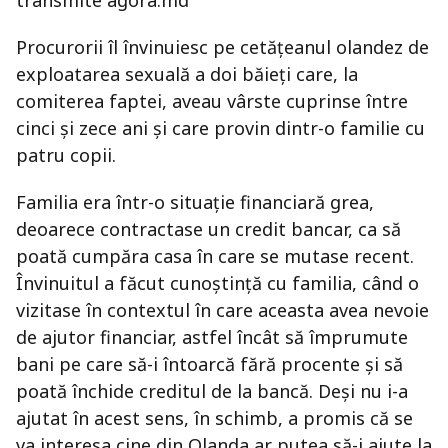
transmite agora.md
Procurorii îl învinuiesc pe cetățeanul olandez de
exploatarea sexuală a doi băieți care, la
comiterea faptei, aveau vârste cuprinse între
cinci și zece ani și care provin dintr-o familie cu
patru copii.
Familia era într-o situație financiară grea,
deoarece contractase un credit bancar, ca să
poată cumpăra casa în care se mutase recent.
Învinuitul a făcut cunoștință cu familia, când o
vizitase în contextul în care aceasta avea nevoie
de ajutor financiar, astfel încât să împrumute
bani pe care să-i întoarcă fără procente și să
poată închide creditul de la bancă. Deși nu i-a
ajutat în acest sens, în schimb, a promis că se
va interesa cine din Olanda ar putea să-i ajute la