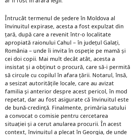
ar fi fost în afara legii.
Întrucât termenul de ședere în Moldova al
învinuitul expirase, acesta a fost expulzat din
țară, după care a revenit într-o localitate
apropiată raionului Cahul – în județul Galați,
România – unde îi invita în ospeție pe mamă și
cei doi copii. Mai mult decât atât, acesta a
insistat și a obținut o procură, care să-i permită
să circule cu copilul în afara țării. Notarul, însă,
a sesizat autoritățile locale, care au avizat
familia și anterior despre acest pericol, în mod
repetat, dar au fost asigurate că învinuitul este
de bună-credință. Finalmente, primăria satului
a convocat o comisie pentru cercetarea
situației și a cerut anularea procurii. În acest
context, învinuitul a plecat în Georgia, de unde