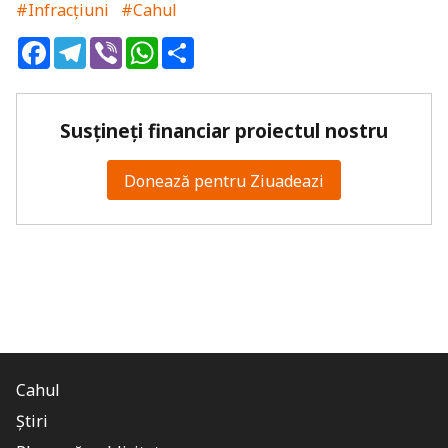
#Infracțiuni
#Cahul
Facebook
Telegram
Viber
WhatsApp
Share
Susțineți financiar proiectul nostru
Donează pentru Ziuadeazi
Cahul
Știri