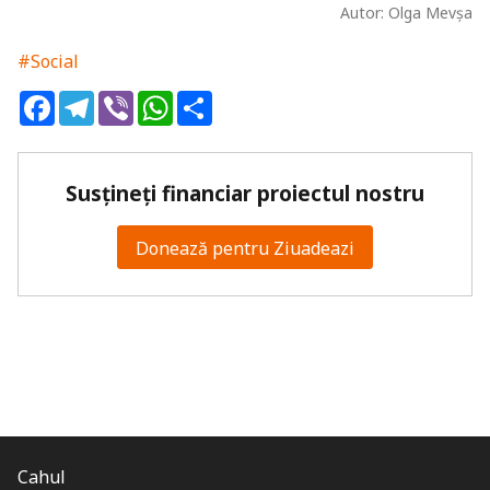
Autor: Olga Mevșa
#Social
Facebook
Telegram
Viber
WhatsApp
Share
Susțineți financiar proiectul nostru
Donează pentru Ziuadeazi
Cahul