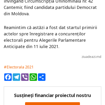
învingând Circumscripția Uninominală nr. 42
Cantemir, fiind candidata partidului Democrat
din Moldova.
Reamintim că astăzi a fost dat startul primirii
actelor spre înregistrare a concurenților
electorali pentru Alegerile Parlamentare
Anticipate din 11 iulie 2021.
ziuadeazi.md
#Electorala 2021
Facebook
Telegram
Viber
WhatsApp
Share
Susțineți financiar proiectul nostru