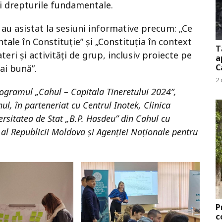
și drepturile fundamentale.
ii au asistat la sesiuni informative precum: „Ce
ale în Constituție” și „Constituția în context
T
ateri și activități de grup, inclusiv proiecte pe
a
C
ai bună”.
2 
programul „Cahul – Capitala Tineretului 2024”,
, în parteneriat cu Centrul Inotek, Clinica
versitatea de Stat „B.P. Hasdeu” din Cahul cu
i al Republicii Moldova și Agenției Naționale pentru
P
c