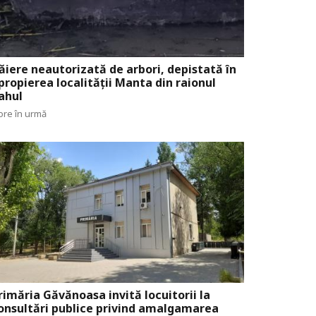
ăiere neautorizată de arbori, depistată în
propierea localității Manta din raionul
ahul
ore în urmă
rimăria Găvănoasa invită locuitorii la
onsultări publice privind amalgamarea