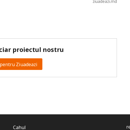
ziuadeazi.md
ciar proiectul nostru
pentru Ziuadeazi
r
Cahul