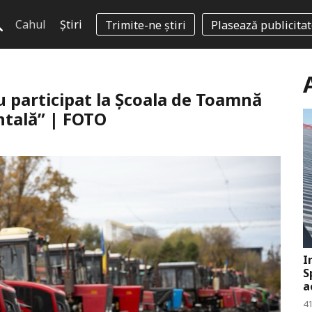
Cahul
Știri
Trimite-ne știri
Plasează publicita
au participat la Școala de Toamnă
ntală” | FOTO
I
S
a
41