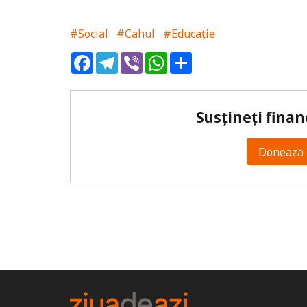
#Social
#Cahul
#Educație
Facebook
Telegram
Viber
WhatsApp
Share
Susțineți finan
Donează 