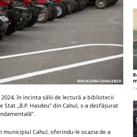
R
m
1 
24, în incinta sălii de lectură a bibliotecii
de Stat „B.P. Hasdeu” din Cahul, s-a desfășurat
undamentală”.
n municipiul Cahul, oferindu-le ocazia de a