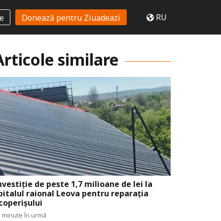
RU
te
Donează pentru Ziuadeazi
Articole similare
nvestiție de peste 1,7 milioane de lei la
pitalul raional Leova pentru reparația
coperișului
 minute în urmă