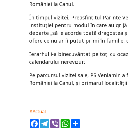
României la Cahul.
În timpul vizitei, Preasfințitul Părinte 
instituţiei pentru modul în care au grijă
departe „să le acorde toată dragostea și 
ofere ce nu ar fi putut primi în familie, 
Ierarhul i-a binecuvântat pe toţi cu oc
calendarului nerevizuit.
Pe parcursul vizitei sale, PS Veniamin a 
României la Cahul, și primarul localități
#Actual
Facebook
Telegram
Viber
WhatsApp
Share