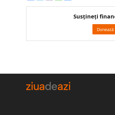
Susțineți finan
Donează 