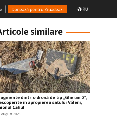
RU
te
Donează pentru Ziuadeazi
Articole similare
ragmente dintr-o dronă de tip „Gheran-2”,
escoperite în apropierea satului Văleni,
aionul Cahul
5 August 2026