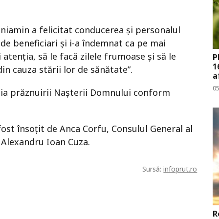
Veniamin a felicitat conducerea şi personalul
 de beneficiari şi i-a îndemnat ca pe mai
atenția, să le facă zilele frumoase și să le
P
1
din cauza stării lor de sănătate”.
a
0
azia prăznuirii Nașterii Domnului conform
fost însoţit de Anca Corfu, Consulul General al
i Alexandru Ioan Cuza.
Sursă:
infoprut.ro
R