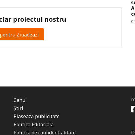
s
A
c
ciar proiectul nostru
0
pentru Ziuadeazi
r
Cahul
Știri
Plasează publicitate
Politica Editorială
Politica de confidențialitate
D