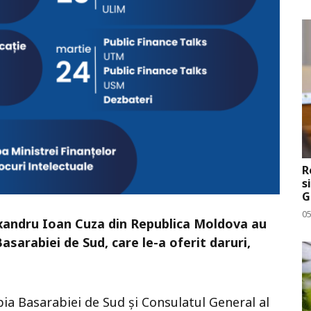
R
s
G
0
Alexandru Ioan Cuza din Republica Moldova au
Basarabiei de Sud, care le-a oferit
daruri,
pia Basarabiei de Sud şi Consulatul General al