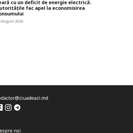
eară cu un deficit de energie electrică.
utoritățile fac apel la economisirea
onsumului
4 August 2026
edactor@ziuadeazi.md
espre noi