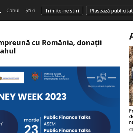
Cahul
Știri
Trimite-ne știri
Plasează publicita
împreună cu România, donații
Cahul
F
d
r
0