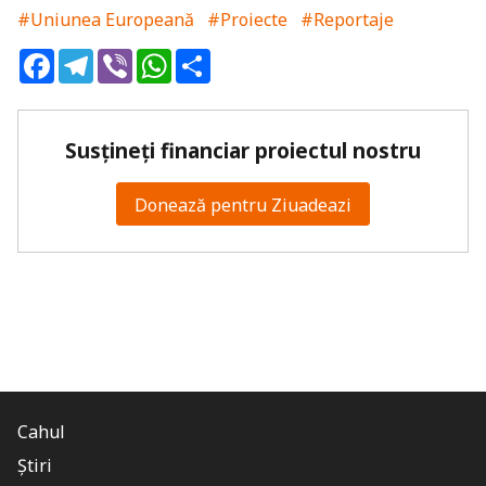
#Uniunea Europeană
#Proiecte
#Reportaje
Facebook
Telegram
Viber
WhatsApp
Share
Susțineți financiar proiectul nostru
Donează pentru Ziuadeazi
Cahul
Știri