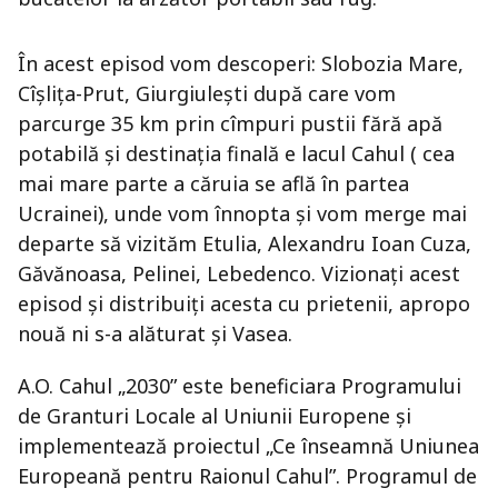
În acest episod vom descoperi: Slobozia Mare,
Cîșlița-Prut, Giurgiulești după care vom
parcurge 35 km prin cîmpuri pustii fără apă
potabilă și destinația finală e lacul Cahul ( cea
mai mare parte a căruia se află în partea
Ucrainei), unde vom înnopta și vom merge mai
departe să vizităm Etulia, Alexandru Ioan Cuza,
Găvănoasa, Pelinei, Lebedenco. Vizionați acest
episod și distribuiți acesta cu prietenii, apropo
nouă ni s-a alăturat și Vasea.
A.O. Cahul „2030” este beneficiara Programului
de Granturi Locale al Uniunii Europene și
implementează proiectul „Ce înseamnă Uniunea
Europeană pentru Raionul Cahul”. Programul de