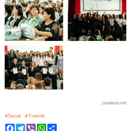
ziuadeazi.md
#Social
#Tineret
Facebook
Telegram
Viber
WhatsApp
Share