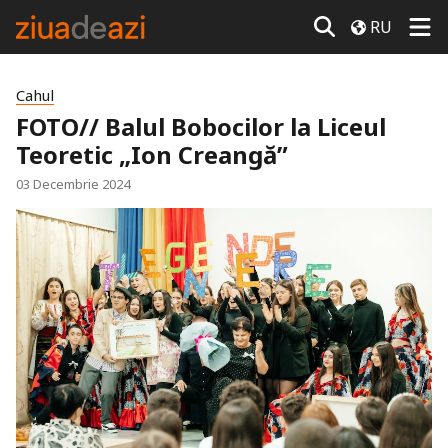
RU
Cahul
FOTO// Balul Bobocilor la Liceul
Teoretic „Ion Creangă”
03 Decembrie 2024