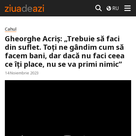
RU
Cahul
Gheorghe Acriș: „Trebuie să faci
din suflet. Toți ne gândim cum să
facem bani, dar dacă nu faci ceea
ce îți place, nu se va primi nimic”
14 Noiembrie 2023