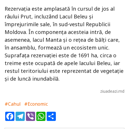
Rezervația este amplasată în cursul de jos al
râului Prut, incluzând Lacul Beleu și
împrejurimile sale, în sud-vestul Republicii
Moldova. În componența acesteia intră, de
asemenea, lacul Manta și o rețea de bălți care,
în ansamblu, formează un ecosistem unic.
Suprafața rezervației este de 1691 ha, circa o
treime este ocupată de apele lacului Beleu, iar
restul teritoriului este reprezentat de vegetație
și de luncă inundabilă.
ziuadeazi.md
#Cahul
#Economic
Facebook
Telegram
Viber
WhatsApp
Share