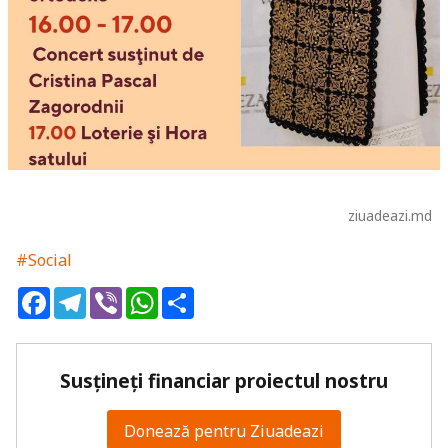
ziuadeazi.md
#Social
Facebook
Telegram
Viber
WhatsApp
Share
Susțineți financiar proiectul nostru
Donează pentru Ziuadeazi