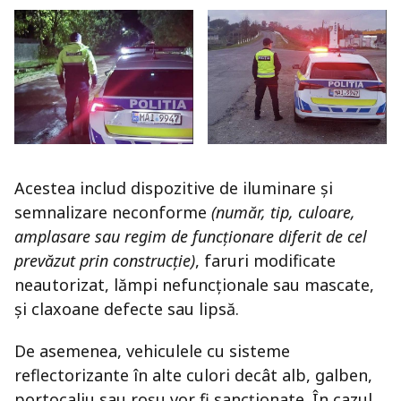
Acestea includ dispozitive de iluminare și
semnalizare neconforme
(număr, tip, culoare,
amplasare sau regim de funcționare diferit de cel
prevăzut prin construcție)
, faruri modificate
neautorizat, lămpi nefuncționale sau mascate,
și claxoane defecte sau lipsă.
De asemenea, vehiculele cu sisteme
reflectorizante în alte culori decât alb, galben,
portocaliu sau roșu vor fi sancționate. În cazul