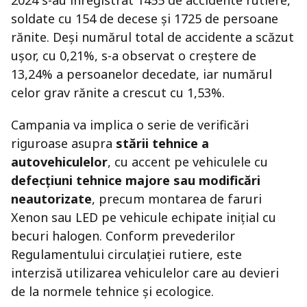
2024 s-au înregistrat 1455 de accidente rutiere,
soldate cu 154 de decese și 1725 de persoane
rănite. Deși numărul total de accidente a scăzut
ușor, cu 0,21%, s-a observat o creștere de
13,24% a persoanelor decedate, iar numărul
celor grav rănite a crescut cu 1,53%.
Campania va implica o serie de verificări
riguroase asupra
stării tehnice a
autovehiculelor
, cu accent pe vehiculele cu
defecțiuni tehnice majore sau modificări
neautorizate
, precum montarea de faruri
Xenon sau LED pe vehicule echipate inițial cu
becuri halogen. Conform prevederilor
Regulamentului circulației rutiere, este
interzisă utilizarea vehiculelor care au devieri
de la normele tehnice și ecologice.