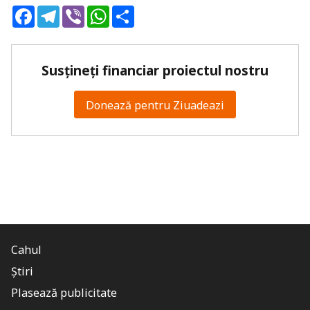
Facebook
Telegram
Viber
WhatsApp
Share
Susțineți financiar proiectul nostru
Donează pentru Ziuadeazi
Cahul
Știri
Plasează publicitate