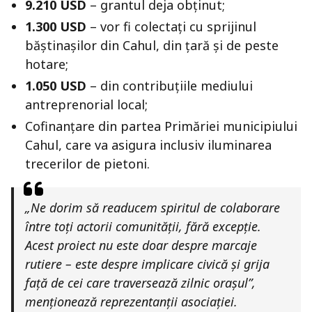
9.210 USD
– grantul deja obținut;
1.300 USD
– vor fi colectați cu sprijinul
băștinașilor din Cahul, din țară și de peste
hotare;
1.050 USD
– din contribuțiile mediului
antreprenorial local;
Cofinanțare din partea Primăriei municipiului
Cahul, care va asigura inclusiv iluminarea
trecerilor de pietoni.
„Ne dorim să readucem spiritul de colaborare
între toți actorii comunității, fără excepție.
Acest proiect nu este doar despre marcaje
rutiere – este despre implicare civică și grija
față de cei care traversează zilnic orașul”,
menționează reprezentanții asociației.