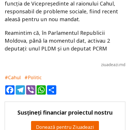
funcţia de Vicepreşedinte al raionului Cahul,
responsabil de probleme sociale, fiind recent
aleasă pentru un nou mandat.
Reamintim că, în Parlamentul Republicii
Moldova, până la momentul dat, activau 2
deputaţi: unul PLDM şi un deputat PCRM
ziuadeazi.md
#Cahul
#Politic
Facebook
Telegram
Viber
WhatsApp
Share
Susțineți financiar proiectul nostru
Donează pentru Ziuadeazi