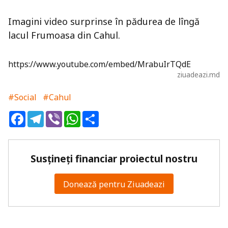
Imagini video surprinse în pădurea de lîngă
lacul Frumoasa din Cahul.
https://www.youtube.com/embed/MrabuIrTQdE
ziuadeazi.md
#Social
#Cahul
Facebook
Telegram
Viber
WhatsApp
Share
Susțineți financiar proiectul nostru
Donează pentru Ziuadeazi