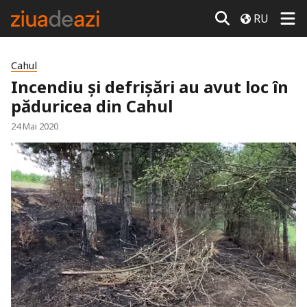
RU
Cahul
Incendiu și defrișări au avut loc în
păduricea din Cahul
24 Mai 2020