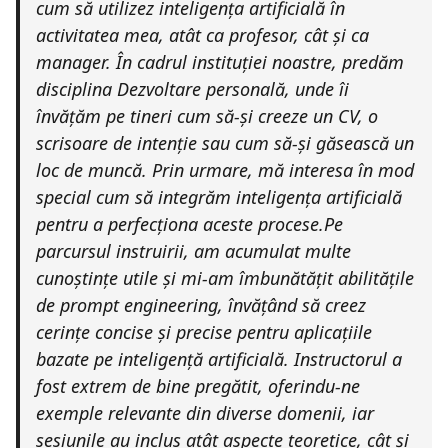
cum să utilizez inteligența artificială în
activitatea mea, atât ca profesor, cât și ca
manager. În cadrul instituției noastre, predăm
disciplina
Dezvoltare personală
, unde îi
învățăm pe tineri cum să-și creeze un CV, o
scrisoare de intenție sau cum să-și găsească un
loc de muncă. Prin urmare, mă interesa în mod
special cum să integrăm inteligența artificială
pentru a perfecționa aceste procese.Pe
parcursul instruirii, am acumulat multe
cunoștințe utile și mi-am îmbunătățit abilitățile
de
prompt engineering
, învățând să creez
cerințe concise și precise pentru aplicațiile
bazate pe inteligență artificială. Instructorul a
fost extrem de bine pregătit, oferindu-ne
exemple relevante din diverse domenii, iar
sesiunile au inclus atât aspecte teoretice, cât și