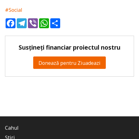
#Social
Facebook
Telegram
Viber
WhatsApp
Share
Susțineți financiar proiectul nostru
Donează pentru Ziuadeazi
Cahul
Știri