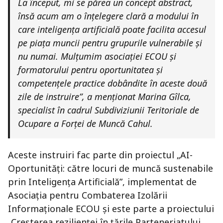
La început, mi se părea un concept abstract,
însă acum am o înțelegere clară a modului în
care inteligența artificială poate facilita accesul
pe piața muncii pentru grupurile vulnerabile și
nu numai. Mulțumim asociației
ECOU
și
formatorului pentru oportunitatea și
competențele practice dobândite în aceste două
zile de instruire”, a menționat Marina Gîlca,
specialist în cadrul Subdiviziunii Teritoriale de
Ocupare a Forței de Muncă Cahul.
Aceste instruiri fac parte din proiectul „AI-
Oportunități: către locuri de muncă sustenabile
prin Inteligența Artificială”, implementat de
Asociația pentru Combaterea Izolării
Informaționale ECOU și este parte a proiectului
„Creșterea rezilienței în țările Parteneriatului