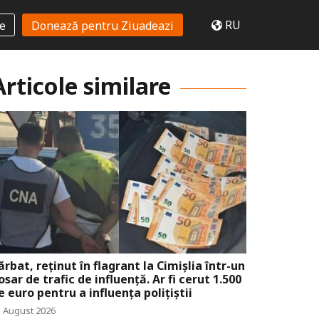
RU
te
Donează pentru Ziuadeazi
Articole similare
ărbat, reținut în flagrant la Cimișlia într-un
osar de trafic de influență. Ar fi cerut 1.500
e euro pentru a influența polițiștii
5 August 2026