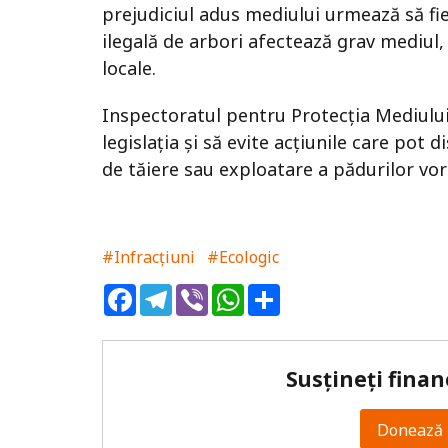
prejudiciul adus mediului urmează să fie
ilegală de arbori afectează grav mediul
locale.
Inspectoratul pentru Protecția Mediului
legislația și să evite acțiunile care pot d
de tăiere sau exploatare a pădurilor vor
#Infracțiuni
#Ecologic
Facebook
Telegram
Viber
WhatsApp
Share
Susțineți finan
Donează 