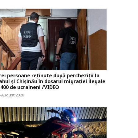
rei persoane reținute după percheziții la
ahul și Chișinău în dosarul migrației ilegale
 400 de ucraineni /VIDEO
4 August 2026