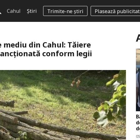
Cahul
Știri
Trimite-ne știri
Plasează publicita
e mediu din Cahul: Tăiere
sancționată conform legii
B
d
d
0