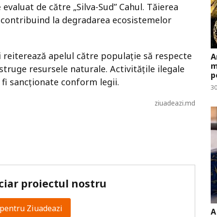
 evaluat de către „Silva-Sud” Cahul. Tăierea
, contribuind la degradarea ecosistemelor
 reiterează apelul către populație să respecte
A
m
istruge resursele naturale. Activitățile ilegale
p
 fi sancționate conform legii.
30
ziuadeazi.md
ciar proiectul nostru
pentru Ziuadeazi
A