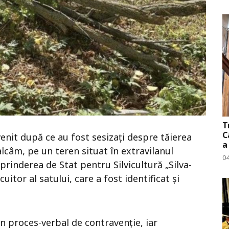
T
C
enit după ce au fost sesizați despre tăierea
a
lcâm, pe un teren situat în extravilanul
0
prinderea de Stat pentru Silvicultură „Silva-
itor al satului, care a fost identificat și
un proces-verbal de contravenție, iar