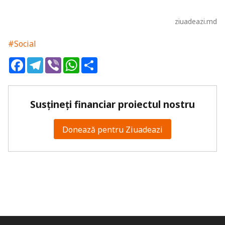
ziuadeazi.md
#Social
Facebook
Telegram
Viber
WhatsApp
Share
Susțineți financiar proiectul nostru
Donează pentru Ziuadeazi