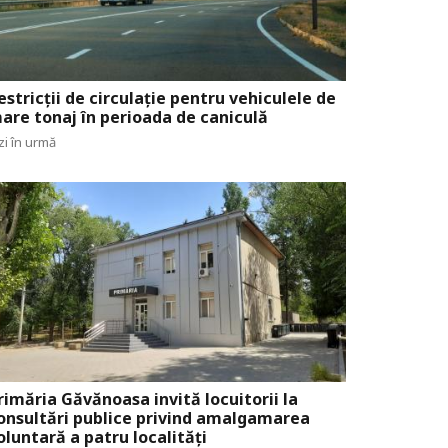
estricții de circulație pentru vehiculele de
are tonaj în perioada de caniculă
zi în urmă
rimăria Găvănoasa invită locuitorii la
onsultări publice privind amalgamarea
oluntară a patru localități