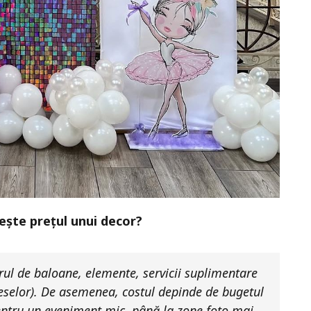
lește prețul unui decor?
ul de baloane, elemente, servicii suplimentare
meselor). De asemenea, costul depinde de bugetul
pentru un eveniment mic, până la zone foto mai