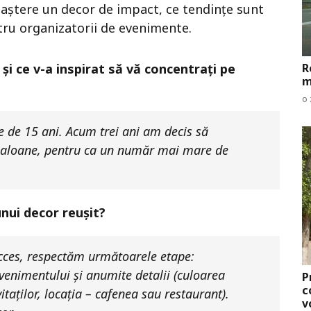
naștere un decor de impact, ce tendințe sunt
tru organizatorii de evenimente.
R
și ce v-a inspirat să vă concentrați pe
m
o 
e de 15 ani. Acum trei ani am decis să
aloane, pentru ca un număr mai mare de
unui decor reușit?
ucces, respectăm următoarele etape:
 evenimentului și anumite detalii (culoarea
P
c
itaților, locația – cafenea sau restaurant).
v