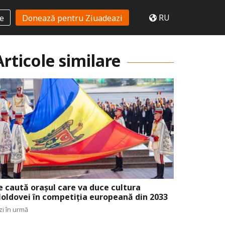
RU
te
Donează pentru Ziuadeazi
Articole similare
e caută orașul care va duce cultura
oldovei în competiția europeană din 2033
zi în urmă