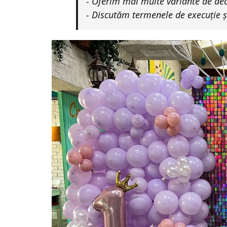
- Oferim mai multe variante de dec
- Discutăm termenele de execuție ș