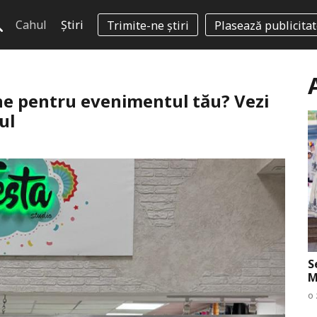
Cahul
Știri
Trimite-ne știri
Plasează publicita
ane pentru evenimentul tău? Vezi
ul
S
M
o 