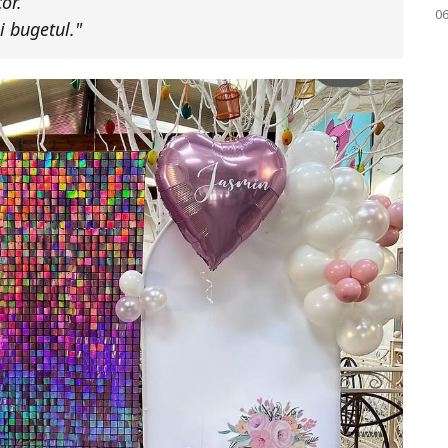
or.
0
i bugetul."