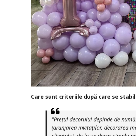
Care sunt criteriile după care se stabi
"Prețul decorului depinde de număr
(aranjarea invitaților, decorarea 
clientului, de la un decor simplu 