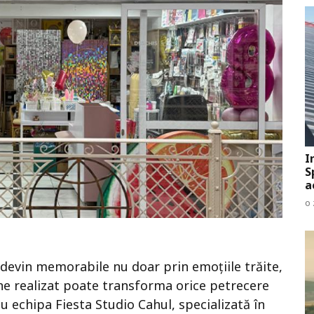
I
S
a
o 
 devin memorabile nu doar prin emoțiile trăite,
ine realizat poate transforma orice petrecere
u echipa Fiesta Studio Cahul, specializată în