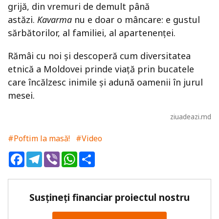
grijă, din vremuri de demult până
astăzi.
Kavarma
nu e doar o mâncare: e gustul
sărbătorilor, al familiei, al apartenenței.
Rămâi cu noi și descoperă cum diversitatea
etnică a Moldovei prinde viață prin bucatele
care încălzesc inimile și adună oamenii în jurul
mesei.
ziuadeazi.md
#Poftim la masă!
#Video
Facebook
Telegram
Viber
WhatsApp
Share
Susțineți financiar proiectul nostru