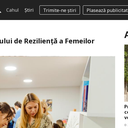
Cahul
Știri
Trimite-ne știri
Plasează publicita
ului de Reziliență a Femeilor
P
c
v
o 