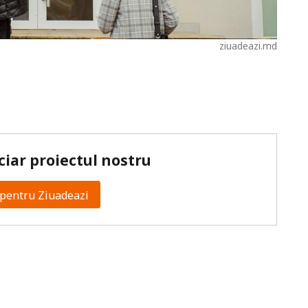
ziuadeazi.md
ciar proiectul nostru
pentru Ziuadeazi