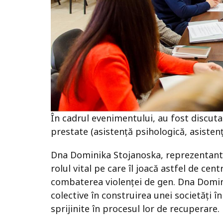
În cadrul evenimentului, au fost discuta
prestate (asistență psihologică, asistenț
Dna Dominika Stojanoska, reprezentant
rolul vital pe care îl joacă astfel de ce
combaterea violenței de gen. Dna Domin
colective în construirea unei societăți î
sprijinite în procesul lor de recuperare.