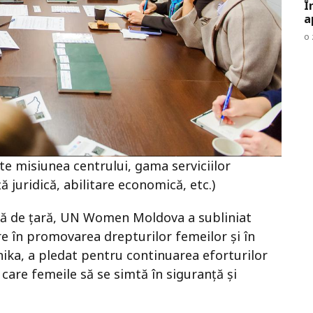
Î
a
o 
te misiunea centrului, gama serviciilor
ă juridică, abilitare economică, etc.)
ă de țară, UN Women Moldova a subliniat
ntre în promovarea drepturilor femeilor și în
ika, a pledat pentru continuarea eforturilor
n care femeile să se simtă în siguranță și