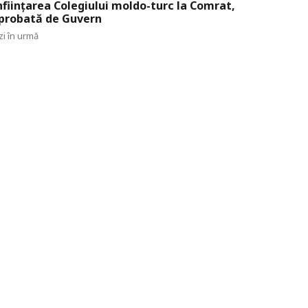
nființarea Colegiului moldo-turc la Comrat,
probată de Guvern
zi în urmă