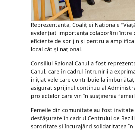
Reprezentanta, Coaliției Naționale "Viaț
evidențiat importanța colaborării între or
eficiente de sprijin și pentru a amplific
local cât și național.
Consiliul Raional Cahul a fost reprezen
Cahul, care în cadrul întrunirii a expri
inițiativele care contribuie la îmbunătăți
asigurat sprijinul continuu al Administr
proiectelor care vin în susținerea femeilor
Femeile din comunitate au fost invitate s
desfășurate în cadrul Centrului de Rezi
sororitate și încurajând solidaritatea în