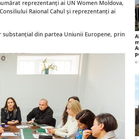
au numărat reprezentanți ai UN Women Moldova,
 Consiliului Raional Cahul și reprezentanți ai
ar substanțial din partea Uniunii Europene, prin
A
m
A
p
o 