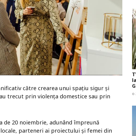
T
l
G
ificativ către crearea unui spațiu sigur și
o 
e au trecut prin violența domestice sau prin
ata de 20 noiembrie, adunând împreună
ocale, parteneri ai proiectului și femei din