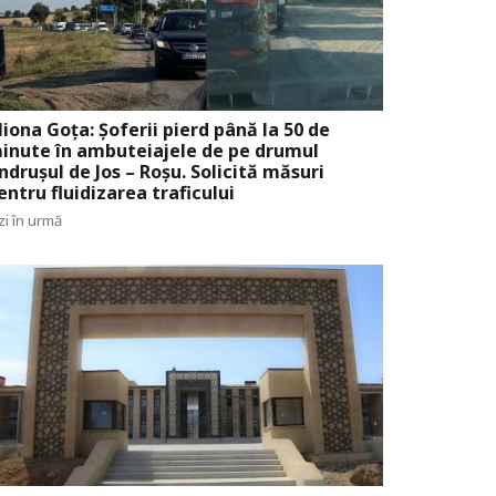
liona Goța: Șoferii pierd până la 50 de
inute în ambuteiajele de pe drumul
ndrușul de Jos – Roșu. Solicită măsuri
entru fluidizarea traficului
zi în urmă