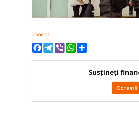
#Social
Facebook
Telegram
Viber
WhatsApp
Share
Susțineți finan
Donează 