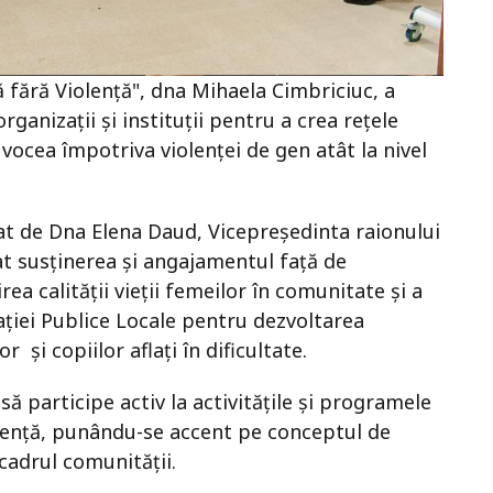
ă fără Violență", dna Mihaela Cimbriciuc, a
ganizații și instituții pentru a crea rețele
a vocea împotriva violenței de gen atât la nivel
tat de Dna Elena Daud, Vicepreședinta raionului
mat susținerea și angajamentul față de
rea calității vieții femeilor în comunitate și a
ației Publice Locale pentru dezvoltarea
 și copiilor aflați în dificultate.
ă participe activ la activitățile și programele
liență, punându-se accent pe conceptul de
 cadrul comunității.