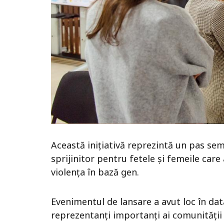
Această inițiativă reprezintă un pas semn
sprijinitor pentru fetele și femeile car
violența în bază gen.
Evenimentul de lansare a avut loc în d
reprezentanți importanți ai comunității l