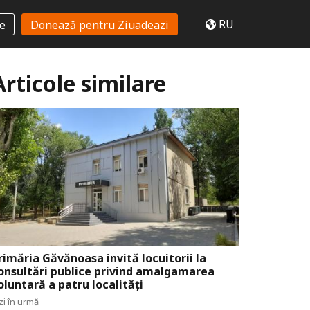
RU
te
Donează pentru Ziuadeazi
Articole similare
rimăria Găvănoasa invită locuitorii la
onsultări publice privind amalgamarea
oluntară a patru localități
zi în urmă