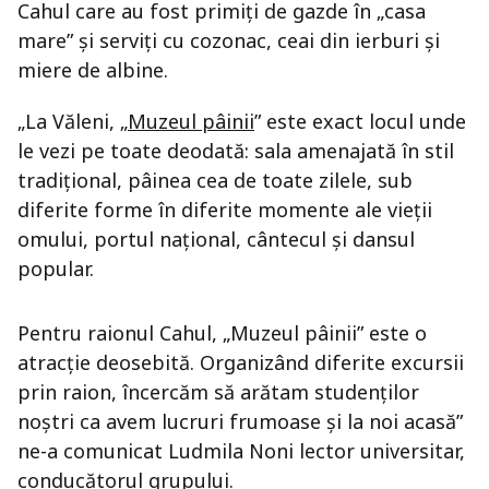
Cahul care au fost primiţi de gazde în „casa
mare” şi serviţi cu cozonac, ceai din ierburi şi
miere de albine.
„La Văleni, „
Muzeul pâinii
” este exact locul unde
le vezi pe toate deodată: sala amenajată în stil
tradiţional, pâinea cea de toate zilele, sub
diferite forme în diferite momente ale vieţii
omului, portul naţional, cântecul şi dansul
popular.
Pentru raionul Cahul, „Muzeul pâinii” este o
atracţie deosebită. Organizând diferite excursii
prin raion, încercăm să arătam studenţilor
noştri ca avem lucruri frumoase şi la noi acasă”
ne-a comunicat Ludmila Noni lector universitar,
conducătorul grupului.