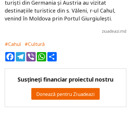
turişti din Germania şi Austria au vizitat
destinaţiile turistice din s. Văleni, r-ul Cahul,
venind în Moldova prin Portul Giurgiuleşti.
ziuadeazi.md
#Cahul
#Cultură
Facebook
Telegram
Viber
WhatsApp
Share
Susțineți financiar proiectul nostru
Donează pentru Ziuadeazi