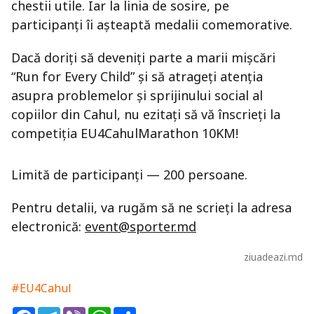
chestii utile. Iar la linia de sosire, pe
participanți îi așteaptă medalii comemorative.
Dacă doriți să deveniți parte a marii mișcări
“Run for Every Child” și să atrageți atenția
asupra problemelor și sprijinului social al
copiilor din Cahul, nu ezitați să vă înscrieți la
competiția EU4CahulMarathon 10KM!
Limită de participanți — 200 persoane.
Pentru detalii, va rugăm să ne scrieți la adresa
electronică:
event@sporter.md
ziuadeazi.md
#EU4Cahul
Facebook
Telegram
Viber
WhatsApp
Share