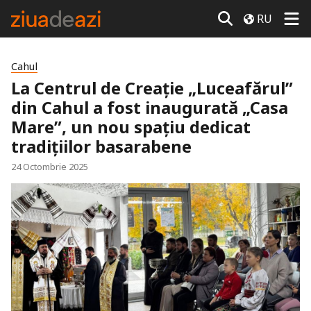
RU
Cahul
La Centrul de Creație „Luceafărul”
din Cahul a fost inaugurată „Casa
Mare”, un nou spațiu dedicat
tradițiilor basarabene
24 Octombrie 2025