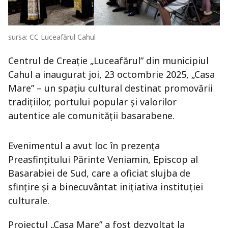
sursa: CC Luceafărul Cahul
Centrul de Creație „Luceafărul” din municipiul
Cahul a inaugurat joi, 23 octombrie 2025, „Casa
Mare” – un spațiu cultural destinat promovării
tradițiilor, portului popular și valorilor
autentice ale comunității basarabene.
Evenimentul a avut loc în prezența
Preasfințitului Părinte Veniamin, Episcop al
Basarabiei de Sud, care a oficiat slujba de
sfințire și a binecuvântat inițiativa instituției
culturale.
Proiectul „Casa Mare” a fost dezvoltat la