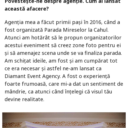
Povestește-ne despre agenție. Cum ai lansat
această afacere?
Agenția mea a făcut primii pași în 2016, când a
fost organizată Parada Mireselor la Cahul.
Atunci am hotărât să le propun organizatorilor
acestui eveniment să creez zone foto pentru ei
și să amenajez scena unde se va finaliza parada.
Am schițat ideile, am fost și am cumpărat tot
ce era necesar și astfel ne-am lansat ca
Diamant Event Agency. A fost o experiență
foarte frumoasă, care mi-a dat un sentiment de
mândrie, ca atunci când înțelegi că visul tău
devine realitate.