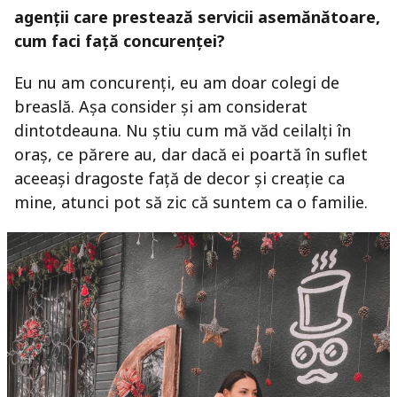
agenții care prestează servicii asemănătoare,
cum faci
față concurenței?
Eu nu am concurenți, eu am doar colegi de
breaslă. Așa consider și am considerat
dintotdeauna. Nu știu cum mă văd ceilalți în
oraș, ce părere au, dar dacă ei poartă în suflet
aceeași dragoste față de decor și creație ca
mine, atunci pot să zic că suntem ca o familie.