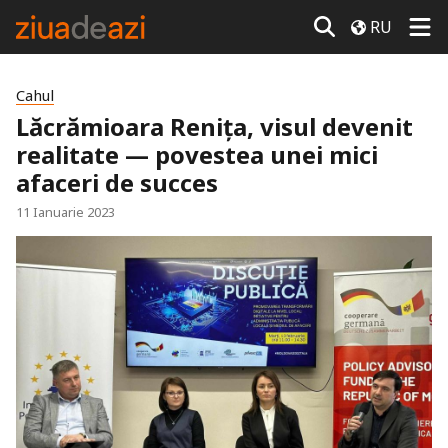
RU
Cahul
Lăcrămioara Renița, visul devenit
realitate — povestea unei mici
afaceri de succes
11 Ianuarie 2023