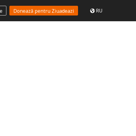
RU
te
Donează pentru Ziuadeazi