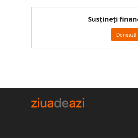
Susțineți finan
Donează 