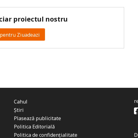
ciar proiectul nostru
pentru Ziuadeazi
r
Cahul
Știri
Plasează publicitate
Politica Editorială
Politica de confidențialitate
D