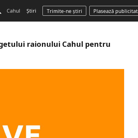
Cahul
Știri
Trimite-ne știri
Plasează publicita
ugetului raionului Cahul pentru