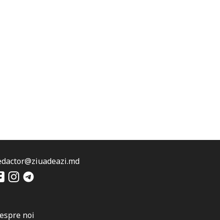
edactor@ziuadeazi.md
espre noi