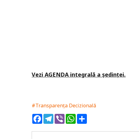
Vezi AGENDA integrală a ședinței.
#Transparența Decizională
Facebook
Telegram
Viber
WhatsApp
Share