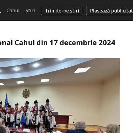
Cahul
Știri
Trimite-ne știri
Plasează publicita
ional Cahul din 17 decembrie 2024