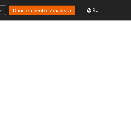
RU
te
Donează pentru Ziuadeazi