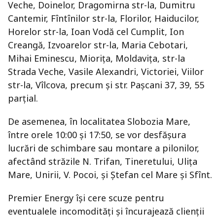
Veche, Doinelor, Dragomirna str-la, Dumitru
Cantemir, Fîntînilor str-la, Florilor, Haiducilor,
Horelor str-la, Ioan Vodă cel Cumplit, Ion
Creangă, Izvoarelor str-la, Maria Cebotari,
Mihai Eminescu, Mioriţa, Moldaviţa, str-la
Strada Veche, Vasile Alexandri, Victoriei, Viilor
str-la, Vîlcova, precum și str. Paşcani 37, 39, 55
parțial.
De asemenea, în localitatea Slobozia Mare,
între orele 10:00 și 17:50, se vor desfășura
lucrări de schimbare sau montare a pilonilor,
afectând străzile N. Trifan, Tineretului, Uliţa
Mare, Unirii, V. Pocoi, și Ştefan cel Mare şi Sfînt.
Premier Energy își cere scuze pentru
eventualele incomodități și încurajează clienții