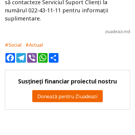
să contacteze Serviciul Suport Clienți la
numărul 022-43-11-11 pentru informații
suplimentare.
ziuadeazi.md
#Social
#Actual
Facebook
Telegram
Viber
WhatsApp
Share
Susțineți financiar proiectul nostru
Donează pentru Ziuadeazi