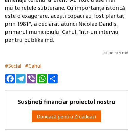
multe reţele subterane. Cu importanţa istorică
este o exagerare, aceşti copaci au fost plantaţi
prin 1981", a declarat atunci Nicolae Dandiș,
primarul municipiului Cahul, într-un interviu
pentru publika.md.
ziuadeazi.md
#Social
#Cahul
Facebook
Telegram
Viber
WhatsApp
Share
Susțineți financiar proiectul nostru
Donează pentru Ziuadeazi