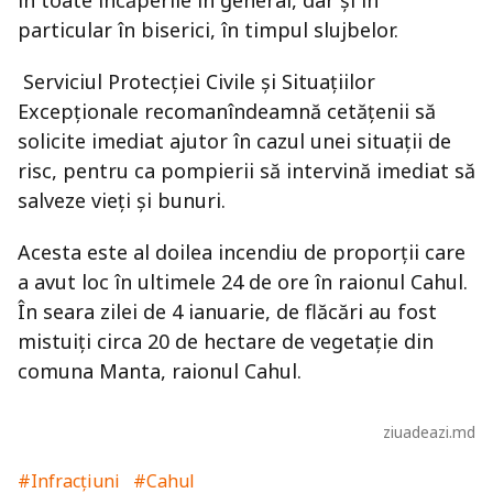
în toate încăperile în general, dar și în
particular în biserici, în timpul slujbelor.
Serviciul Protecției Civile și Situațiilor
Excepționale recomanîndeamnă cetățenii să
solicite imediat ajutor în cazul unei situații de
risc, pentru ca pompierii să intervină imediat să
salveze vieți și bunuri.
Acesta este al doilea incendiu de proporții care
a avut loc în ultimele 24 de ore în raionul Cahul.
În seara zilei de 4 ianuarie, de flăcări au fost
mistuiți circa 20 de hectare de vegetație din
comuna Manta, raionul Cahul.
ziuadeazi.md
#Infracțiuni
#Cahul