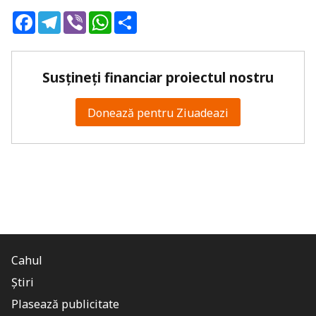
Facebook
Telegram
Viber
WhatsApp
Share
Susțineți financiar proiectul nostru
Donează pentru Ziuadeazi
Cahul
Știri
Plasează publicitate