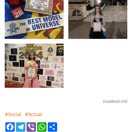
ziuadeazi.md
#Social
#Actual
Facebook
Telegram
Viber
WhatsApp
Share