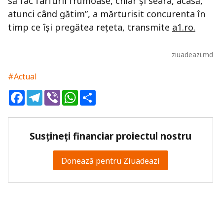
să fac farfurii frumoase, chiar și seara, acasă,
atunci când gătim”, a mărturisit concurenta în
timp ce își pregătea rețeta, transmite
a1.ro.
ziuadeazi.md
#Actual
Facebook
Telegram
Viber
WhatsApp
Share
Susțineți financiar proiectul nostru
Donează pentru Ziuadeazi