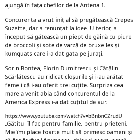
ajungă în fața chefilor de la Antena 1.
Concurenta a vrut inițial să pregătească Crepes
Suzette, dar a renunțat la idee. Ulterior, a
început să gătească un piept de găină cu piure
de broccoli și sote de varză de bruxelles și
kumquats care i-a dat gata pe jurați.
Sorin Bontea, Florin Dumitrescu și Cătălin
Scărlătescu au ridicat cloșurile și i-au arătat
femeii că i-au oferit trei cuțite. Surpriza cea
mare a venit abia când concurentul de la
America Express i-a dat cuțitul de aur.
https://www.youtube.com/watch?v=bBnbnCZrudU
„Gătitul îl fac pentru familie, pentru prieteni.
Mie îmi place foarte mult să primesc oameni și